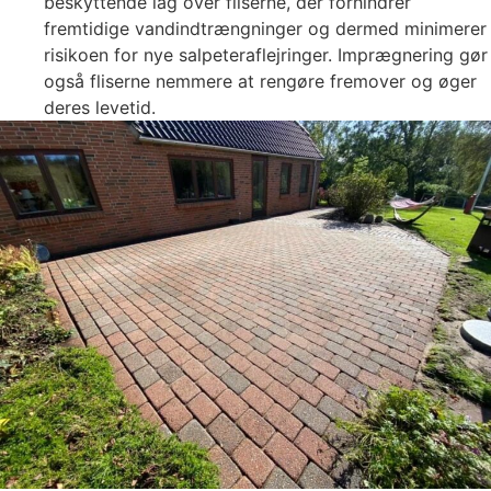
beskyttende lag over fliserne, der forhindrer
fremtidige vandindtrængninger og dermed minimerer
risikoen for nye salpeteraflejringer. Imprægnering gør
også fliserne nemmere at rengøre fremover og øger
deres levetid.