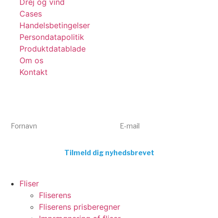
Drej og vind
Cases
Handelsbetingelser
Persondatapolitik
Produktdatablade
Om os
Kontakt
Få tips, tricks og gode tilbud 💌
Tilmeld dig vores nyhedsbrev og få inspiration og eksklusive
tilbud direkte i din indbakke. Kun relevant indhold – aldrig spam.
Fornavn
E-mail
Tilmeld dig nyhedsbrevet
Fliser
Fliserens
Fliserens prisberegner