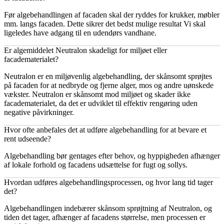
Før algebehandlingen af facaden skal der ryddes for krukker, møbler
mm. langs facaden. Dette sikrer det bedst mulige resultat Vi skal
ligeledes have adgang til en udendørs vandhane.
Er algemiddelet Neutralon skadeligt for miljøet eller
facadematerialet?
Neutralon er en miljøvenlig algebehandling, der skånsomt sprøjtes
på facaden for at nedbryde og fjerne alger, mos og andre uønskede
vækster. Neutralon er skånsomt mod miljøet og skader ikke
facadematerialet, da det er udviklet til effektiv rengøring uden
negative påvirkninger.
Hvor ofte anbefales det at udføre algebehandling for at bevare et
rent udseende?
Algebehandling bør gentages efter behov, og hyppigheden afhænger
af lokale forhold og facadens udsættelse for fugt og sollys.
Hvordan udføres algebehandlingsprocessen, og hvor lang tid tager
det?
Algebehandlingen indebærer skånsom sprøjtning af Neutralon, og
tiden det tager, afhænger af facadens størrelse, men processen er