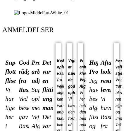
ANMELDELSER
Bedste
Vigtigt
Vi
Fem
Super
God
Professionelt
Det
Høj
Aftaler
oplevelse
at
anbefaler
velfortj
flotte
rådgivning
arbejde
var
Professionalism
holdes,
Rasmus
nævne
klart
stjerner
fliser
fra
udført
en
Jeg
resultater
fra
de
Vejle
Vores
vejle-
gode
Algerens
træterra
Vi
Rasmus
Super
flittig
havde
leveres!
algerens
oplevelser
Vi
blev
har
Ved
oplevelse
ung
bestilt
Vi
kan
Vi
har
renset,
varmt
havde
haft
algebeha
lige
besøget
med
mand
algerens,
havde
anbefales..
den
den
og
her
gav
Vejle
Det
fliserens
Rasmus
kunne
fornøjelse
bedste
imprægn
i
Rasmus
Algerens.
var
og
fra
han
af
oplevelse
Tak