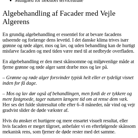
Mulighed for fleksibel serviceaftale
Algebehandling af Facader med Vejle
Algerens
En grundig algebehandling er essentiel for at bevare facadens
udseende og forlænge dens levetid. I det danske klima trives især
grønne og røde alger, mos og lav, og uden behandling kan de hurtigt
misfarve facaden og med tiden være med til at nedbryde overfladen.
En algebehandling er den mest skånsomme og miljøvenlige måde at
fjerne grønne og røde alger samt dræbe mos og lav på.
–
Grønne og røde alger forsvinder typisk helt eller er tydeligt visnet
inden for få dage.
–
Mos og lav dør også af behandlingen, men fordi de er tykkere og
mere fastgroede, tager naturen længere tid om at rense dem væk.
Her ses det fulde slutresultat ofte efter
6–8 måneder
, når vind og vejr
gradvist slider de døde vækster af.
Hvis du ønsker et
hurtigere og mere ensartet visuelt resultat
, eller
hvis facaden er meget tilgroet, anbefaler vi en efterfølgende
skånsom
mekanisk rens
, som fjerner de døde rester med det samme.