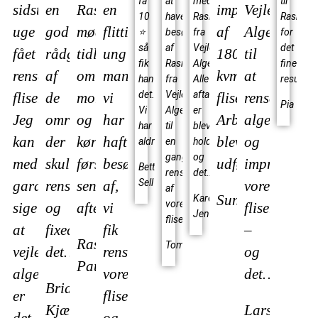
få
at
med
til
sidste
en
Rasmus
en
imprægnering
Vejle
10
have
Rasmus
Rasmus
uge
god
mødte
flittig
af
Algerens
⭐
besøg
fra
for
så
af
Vejle
det
fået
rådgivning
tidligt
ung
180
til
fik
Rasmus
Algerens.
fine
renset
af
om
mand
kvm
at
han
fra
Alle
resultat
det.
Vejle
aftaler
fliser.
de
morgenen
vi
fliser.
rense,
Pia
Vi
Algerens
er
Jeg
områder
og
har
Arbejdet
algebehand
har
til
blevet
kan
der
kørte
haft
blev
og
aldrig…
en
holdt
gang
og
med
skulle
først
besøg
udført…
imprægnere
Bettina
rens
det…
Sell
garanti
renses
sent
af,
vores
af
Sunflowers
Karen
vores
sige
og
aften…
vi
fliser
Jensen
fliser…
at
fixede
fik
–
Rasmus
Tommy
vejle
det…
renset
og
Paulin
algerens
vores
det…
Brian
er
fliser
Kjær
Lars
det
og