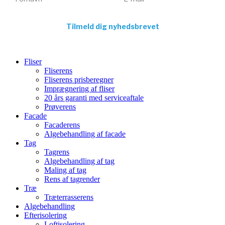
Tilmeld dig nyhedsbrevet
Fliser
Fliserens
Fliserens prisberegner
Imprægnering af fliser
20 års garanti med serviceaftale
Prøverens
Facade
Facaderens
Algebehandling af facade
Tag
Tagrens
Algebehandling af tag
Maling af tag
Rens af tagrender
Træ
Træterrasserens
Algebehandling
Efterisolering
Loftisolering