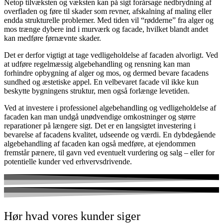
Netop tilvæksten og væksten kan på sigt forårsage nedbrydning af
overfladen og føre til skader som revner, afskalning af maling eller
endda strukturelle problemer. Med tiden vil “rødderne” fra alger og
mos trænge dybere ind i murværk og facade, hvilket blandt andet
kan medføre førnævnte skader.
Det er derfor vigtigt at tage vedligeholdelse af facaden alvorligt. Ved
at udføre regelmæssig algebehandling og rensning kan man
forhindre opbygning af alger og mos, og dermed bevare facadens
sundhed og æstetiske appel. En velbevaret facade vil ikke kun
beskytte bygningens struktur, men også forlænge levetiden.
Ved at investere i professionel algebehandling og vedligeholdelse af
facaden kan man undgå unødvendige omkostninger og større
reparationer på længere sigt. Det er en langsigtet investering i
bevarelse af facadens kvalitet, udseende og værdi. En dybdegående
algebehandling af facaden kan også medføre, at ejendommen
fremstår pænere, til gavn ved eventuelt vurdering og salg – eller for
potentielle kunder ved erhvervsdrivende.
Hør hvad vores kunder siger