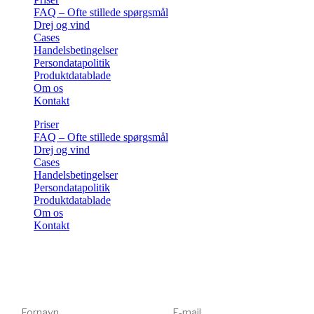
FAQ – Ofte stillede spørgsmål
Drej og vind
Cases
Handelsbetingelser
Persondatapolitik
Produktdatablade
Om os
Kontakt
Priser
FAQ – Ofte stillede spørgsmål
Drej og vind
Cases
Handelsbetingelser
Persondatapolitik
Produktdatablade
Om os
Kontakt
Få tips, tricks og gode tilbud 💌
Tilmeld dig vores nyhedsbrev og få inspiration og eksklusive
tilbud direkte i din indbakke. Kun relevant indhold – aldrig spam.
Fornavn
E-mail