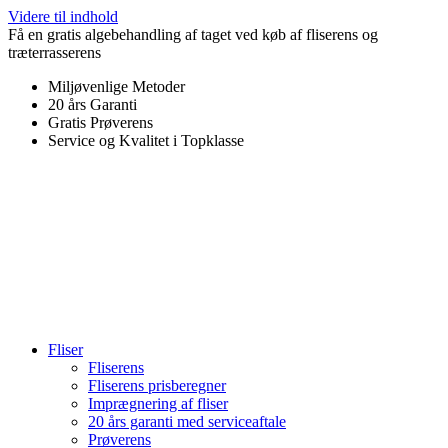
Videre til indhold
Få en gratis algebehandling af taget ved køb af fliserens og
træterrasserens
Miljøvenlige Metoder
20 års Garanti
Gratis Prøverens
Service og Kvalitet i Topklasse
4,9 ud af 5
Trustpilot
Fliser
Fliserens
Fliserens prisberegner
Imprægnering af fliser
20 års garanti med serviceaftale
Prøverens