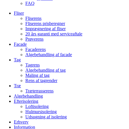
FAQ
Fliser
Fliserens
Fliserens prisberegner
Imprægnering af fliser
20 års garanti med serviceaftale
Prøverens
Facade
Facaderens
Algebehandling af facade
Tag
Tagrens
Algebehandling af tag
Maling af tag
Rens af tagrender
Træ
Træterrasserens
Algebehandling
Efterisolering
Loftisolering
Hulmursisolering
Udsugning af isolering
Erhverv
Information