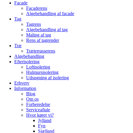
Facade
Facaderens
Algebehandling af facade
Tag
Tagrens
Algebehandling af tag
Maling af tag
Rens af tagrender
Træ
Træterrasserens
Algebehandling
Efterisolering
Loftisolering
Hulmursisolering
Udsugning af isolering
Erhverv
Information
Blog
Om os
Forberedelse
Serviceaftale
Hvor kører vi?
Jylland
Fyn
Sjælland