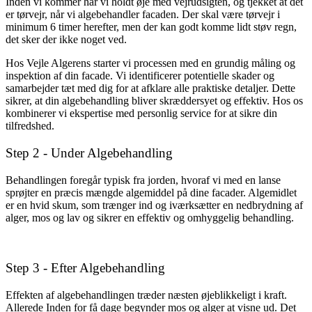
Inden vi kommer har vi holdt øje med vejrudsigten, og tjekket at det
er tørvejr, når vi algebehandler facaden. Der skal være tørvejr i
minimum 6 timer herefter, men der kan godt komme lidt støv regn,
det sker der ikke noget ved.
Hos Vejle Algerens starter vi processen med en grundig måling og
inspektion af din facade. Vi identificerer potentielle skader og
samarbejder tæt med dig for at afklare alle praktiske detaljer. Dette
sikrer, at din algebehandling bliver skræddersyet og effektiv. Hos os
kombinerer vi ekspertise med personlig service for at sikre din
tilfredshed.
Step 2 - Under Algebehandling
Behandlingen foregår typisk fra jorden, hvoraf vi med en lanse
sprøjter en præcis mængde algemiddel på dine facader. Algemidlet
er en hvid skum, som trænger ind og
iværksætter en nedbrydning af
alger, mos og lav og sikrer en effektiv og omhyggelig behandling.
Step 3 - Efter Algebehandling
Effekten af algebehandlingen træder næsten øjeblikkeligt i kraft.
Allerede Inden for få dage begynder mos og alger at visne ud. Det