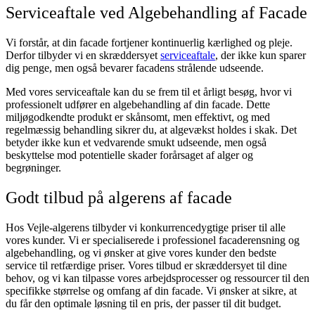
Serviceaftale ved Algebehandling af Facade
Vi forstår, at din facade fortjener kontinuerlig kærlighed og pleje.
Derfor tilbyder vi en skræddersyet
serviceaftale
, der ikke kun sparer
dig penge, men også bevarer facadens strålende udseende.
Med vores serviceaftale kan du se frem til et årligt besøg, hvor vi
professionelt udfører en algebehandling af din facade. Dette
miljøgodkendte produkt er skånsomt, men effektivt, og med
regelmæssig behandling sikrer du, at algevækst holdes i skak. Det
betyder ikke kun et vedvarende smukt udseende, men også
beskyttelse mod potentielle skader forårsaget af alger og
begrøninger.
Godt tilbud på algerens af facade
Hos Vejle-algerens tilbyder vi konkurrencedygtige priser til alle
vores kunder. Vi er specialiserede i professionel facaderensning og
algebehandling, og vi ønsker at give vores kunder den bedste
service til retfærdige priser. Vores tilbud er skræddersyet til dine
behov, og vi kan tilpasse vores arbejdsprocesser og ressourcer til den
specifikke størrelse og omfang af din facade. Vi ønsker at sikre, at
du får den optimale løsning til en pris, der passer til dit budget.