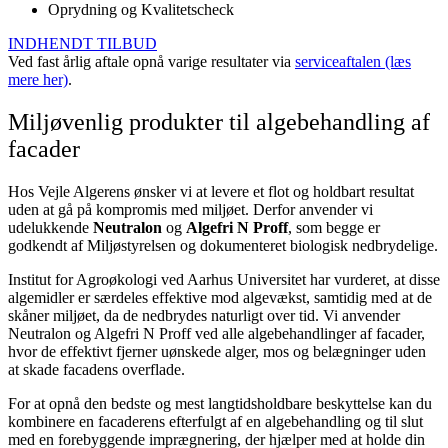
Oprydning og Kvalitetscheck
INDHENDT TILBUD
Ved fast årlig aftale opnå varige resultater via
serviceaftalen (læs
mere her)
.
Miljøvenlig produkter til algebehandling af
facader
Hos Vejle Algerens ønsker vi at levere et flot og holdbart resultat
uden at gå på kompromis med miljøet. Derfor anvender vi
udelukkende
Neutralon
og
Algefri N Proff
, som begge er
godkendt af Miljøstyrelsen og dokumenteret biologisk nedbrydelige.
Institut for Agroøkologi ved Aarhus Universitet har vurderet, at disse
algemidler er særdeles effektive mod algevækst, samtidig med at de
skåner miljøet, da de nedbrydes naturligt over tid. Vi anvender
Neutralon og Algefri N Proff ved alle algebehandlinger af facader,
hvor de effektivt fjerner uønskede alger, mos og belægninger uden
at skade facadens overflade.
For at opnå den bedste og mest langtidsholdbare beskyttelse kan du
kombinere en facaderens efterfulgt af en algebehandling og til slut
med en forebyggende imprægnering, der hjælper med at holde din