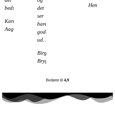
Henriksen
bedste…
det
ser
Karen
bare
Aagård
godt
ud…
Birgitte
Brygmann
Bedømt til
4,9