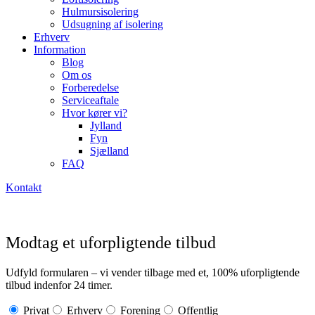
Hulmursisolering
Udsugning af isolering
Erhverv
Information
Blog
Om os
Forberedelse
Serviceaftale
Hvor kører vi?
Jylland
Fyn
Sjælland
FAQ
Kontakt
Modtag et uforpligtende tilbud
Udfyld formularen – vi vender tilbage med et, 100% uforpligtende
tilbud indenfor 24 timer.
Privat
Erhverv
Forening
Offentlig