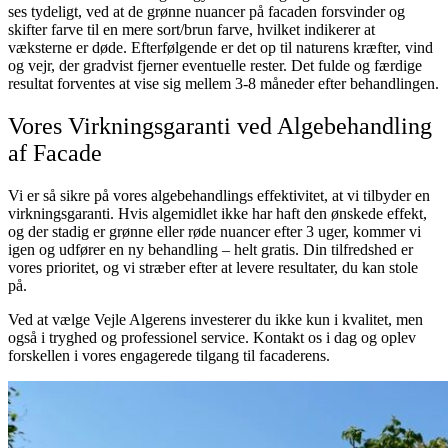
ses tydeligt, ved at de grønne nuancer på facaden forsvinder og
skifter farve til en mere sort/brun farve, hvilket indikerer at
væksterne er døde. Efterfølgende er det op til naturens kræfter, vind
og vejr, der gradvist fjerner eventuelle rester. Det fulde og færdige
resultat forventes at vise sig mellem 3-8 måneder efter behandlingen.
Vores Virkningsgaranti ved Algebehandling
af Facade
Vi er så sikre på vores algebehandlings effektivitet, at vi tilbyder en
virkningsgaranti. Hvis algemidlet ikke har haft den ønskede effekt,
og der stadig er grønne eller røde nuancer efter 3 uger, kommer vi
igen og udfører en ny behandling – helt gratis. Din tilfredshed er
vores prioritet, og vi stræber efter at levere resultater, du kan stole
på.
Ved at vælge Vejle Algerens investerer du ikke kun i kvalitet, men
også i tryghed og professionel service. Kontakt os i dag og oplev
forskellen i vores engagerede tilgang til facaderens.