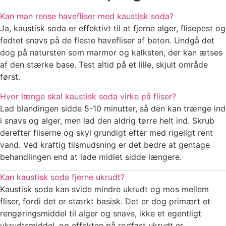
Kan man rense havefliser med kaustisk soda?
Ja, kaustisk soda er effektivt til at fjerne alger, flisepest og
fedtet snavs på de fleste havefliser af beton. Undgå det
dog på natursten som marmor og kalksten, der kan ætses
af den stærke base. Test altid på et lille, skjult område
først.
Hvor længe skal kaustisk soda virke på fliser?
Lad blandingen sidde 5-10 minutter, så den kan trænge ind
i snavs og alger, men lad den aldrig tørre helt ind. Skrub
derefter fliserne og skyl grundigt efter med rigeligt rent
vand. Ved kraftig tilsmudsning er det bedre at gentage
behandlingen end at lade midlet sidde længere.
Kan kaustisk soda fjerne ukrudt?
Kaustisk soda kan svide mindre ukrudt og mos mellem
fliser, fordi det er stærkt basisk. Det er dog primært et
rengøringsmiddel til alger og snavs, ikke et egentligt
ukrudtsmiddel, og effekten på rodfast ukrudt er