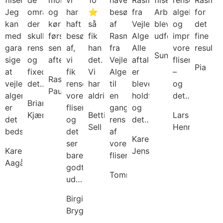
fliser.
de
morgenen
vi
10
have
Rasmus
fliser.
rense,
Rasmu
Jeg
områder
og
har
⭐
besøg
fra
Arbejdet
algebehandl
for
kan
der
kørte
haft
så
af
Vejle
blev
og
det
med
skulle
først
besøg
fik
Rasmus
Algerens.
udført…
imprægnere
fine
garanti
renses
sent
af,
han
fra
Alle
vores
resulta
Sunflowers
sige
og
aften…
vi
det.
Vejle
aftaler
fliser
Pia
at
fixede
fik
Vi
Algerens
er
–
Rasmus
vejle
det…
renset
har
til
blevet
og
Paulin
algerens
vores
aldrig…
en
holdt
det…
Brian
er
fliser
gang
og
Kjær
Bettina
Lars
det
og
rens
det…
Sell
Henriksen
bedste…
det
af
Karen
ser
vores
Karen
Jensen
bare
fliser…
Aagård
godt
Tommy
ud…
Birgitte
Brygmann