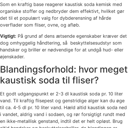
Som en kraftig base reagerer kaustisk soda kemisk med
organiske stoffer og nedbryder dem effektivt, hvilket gør
det til et populært valg for dybderensning af hårde
overflader som fliser, ovne, og afløb.
Vigtigt:
På grund af dens ætsende egenskaber kræver det
dog omhyggelig håndtering, så beskyttelsesudstyr som
handsker og briller er nødvendige for at undgå hud- eller
øjenskader.
Blandingsforhold: hvor meget
kaustisk soda til fliser?
Et godt udgangspunkt er 2-3 dl kaustisk soda pr. 10 liter
vand. Til kraftig flisepest og genstridige alger kan du øge
til ca. 4-5 dl pr. 10 liter vand. Hæld altid kaustisk soda ned
i vandet, aldrig vand i sodaen, og rør forsigtigt rundt med
en ikke-metallisk genstand, indtil det er helt opløst. Brug
altid handsker og beskyttelsesbriller, da blandingen er