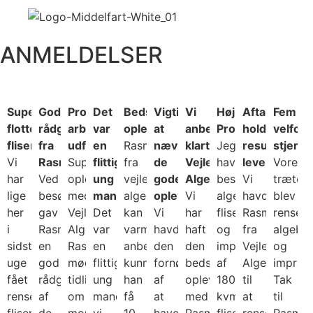
ANMELDELSER
Super
God
Professionelt
Det
Bedste
Vigtigt
Vi
Høj
Aftaler
Fem
flotte
rådgivning
arbejde
var
oplevelse
at
anbefaler
Professionalisme
holdes,
velfort
fliser
fra
udført
en
Rasmus
nævne
klart
Jeg
resultater
stjerne
Vi
Rasmus
Super
flittig
fra
de
Vejle
havde
leveres!
Vores
har
Ved
oplevelse
ung
vejle-
gode
Algerens
bestilt
Vi
træterr
lige
besøget
med
mand
algerens
oplevelser
Vi
algerens,
havde
blev
her
gav
Vejle
Det
kan
Vi
har
fliserens
Rasmus
renset,
i
Rasmus
Algerens.
var
varmt
havde
haft
og
fra
algebe
sidste
en
Rasmus
en
anbefales..
den
den
imprægnering
Vejle
og
uge
god
mødte
flittig
kunne
fornøjelse
bedste
af
Algerens
impræg
fået
rådgivning
tidligt
ung
han
af
oplevelse
180
til
Tak
renset
af
om
mand
få
at
med
kvm
at
til