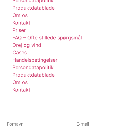
Persondatapolitik
Produktdatablade
Om os
Kontakt
Priser
FAQ – Ofte stillede spørgsmål
Drej og vind
Cases
Handelsbetingelser
Persondatapolitik
Produktdatablade
Om os
Kontakt
Få tips, tricks og gode tilbud 💌
Tilmeld dig vores nyhedsbrev og få inspiration og eksklusive
tilbud direkte i din indbakke. Kun relevant indhold – aldrig spam.
Fornavn
E-mail