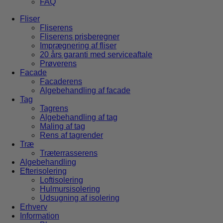
FAQ
Fliser
Fliserens
Fliserens prisberegner
Imprægnering af fliser
20 års garanti med serviceaftale
Prøverens
Facade
Facaderens
Algebehandling af facade
Tag
Tagrens
Algebehandling af tag
Maling af tag
Rens af tagrender
Træ
Træterrasserens
Algebehandling
Efterisolering
Loftisolering
Hulmursisolering
Udsugning af isolering
Erhverv
Information