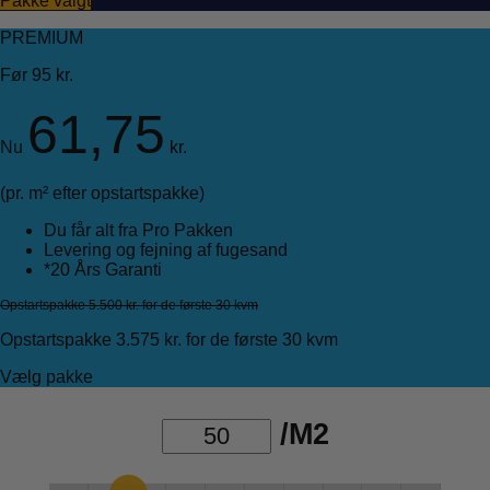
Pakke valgt
PREMIUM
Før 95 kr.
61,75
Nu
kr.
(pr. m² efter opstartspakke)
Du får alt fra Pro Pakken
Levering og fejning af fugesand
*20 Års Garanti
Opstartspakke 5.500 kr. for de første 30 kvm
Opstartspakke 3.575 kr. for de første 30 kvm
Vælg pakke
/M2