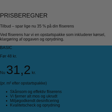
PRISBEREGNER
Tilbud – spar lige nu 35 % på din fliserens
Ved fliserens har vi en opstartspakke som inkluderer kørsel,
klargøring af opgaven og oprydning.
BASIC
Før 48 kr.
31,2
Nu
kr.
(pr. m² efter opstartspakke)
Skånsom og effektiv fliserens
Vi fjerner alt mos og ukrudt
Miljøgodkendt desinficering
Kvalitetscheck og oprydning