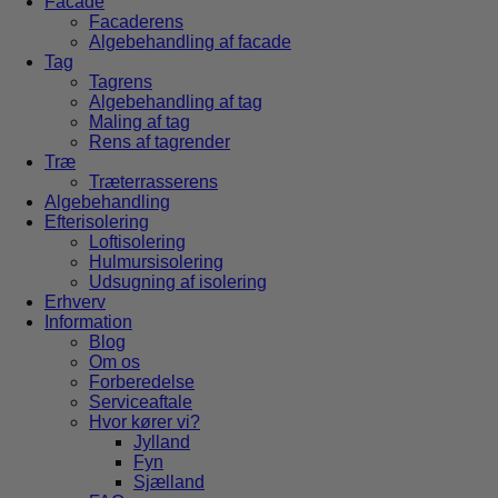
Facade
Facaderens
Algebehandling af facade
Tag
Tagrens
Algebehandling af tag
Maling af tag
Rens af tagrender
Træ
Træterrasserens
Algebehandling
Efterisolering
Loftisolering
Hulmursisolering
Udsugning af isolering
Erhverv
Information
Blog
Om os
Forberedelse
Serviceaftale
Hvor kører vi?
Jylland
Fyn
Sjælland