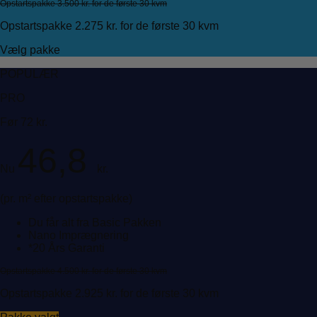
Opstartspakke 3.500 kr. for de første 30 kvm
Opstartspakke 2.275 kr. for de første 30 kvm
Vælg pakke
POPULÆR
PRO
Før 72 kr.
46,8
Nu
kr.
(pr. m² efter opstartspakke)
Du får alt fra Basic Pakken
Nano Imprægnering
*20 Års Garanti
Opstartspakke 4.500 kr. for de første 30 kvm
Opstartspakke 2.925 kr. for de første 30 kvm