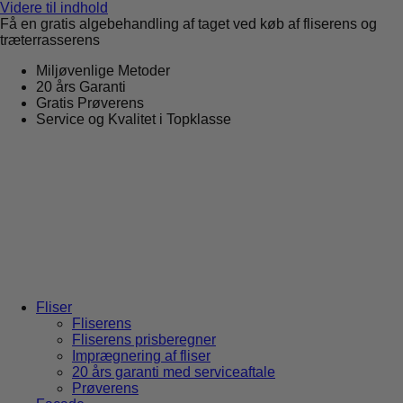
Videre til indhold
Få en gratis algebehandling af taget ved køb af fliserens og
træterrasserens
Miljøvenlige Metoder
20 års Garanti
Gratis Prøverens
Service og Kvalitet i Topklasse
4,9 ud af 5
Trustpilot
Fliser
Fliserens
Fliserens prisberegner
Imprægnering af fliser
20 års garanti med serviceaftale
Prøverens