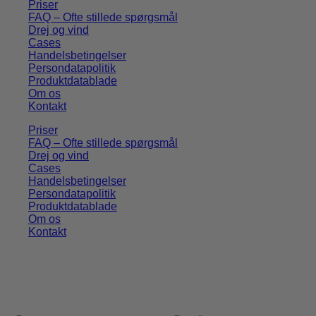
Priser
FAQ – Ofte stillede spørgsmål
Drej og vind
Cases
Handelsbetingelser
Persondatapolitik
Produktdatablade
Om os
Kontakt
Priser
FAQ – Ofte stillede spørgsmål
Drej og vind
Cases
Handelsbetingelser
Persondatapolitik
Produktdatablade
Om os
Kontakt
Få tips, tricks og gode tilbud 💌
Tilmeld dig vores nyhedsbrev og få inspiration og eksklusive
tilbud direkte i din indbakke. Kun relevant indhold – aldrig spam.
Fornavn
E-mail