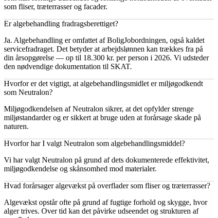
som fliser, træterrasser og facader.
Er algebehandling fradragsberettiget?
Ja. Algebehandling er omfattet af BoligJobordningen, også kaldet
servicefradraget. Det betyder at arbejdslønnen kan trækkes fra på
din årsopgørelse — op til 18.300 kr. per person i 2026. Vi udsteder
den nødvendige dokumentation til SKAT.
Hvorfor er det vigtigt, at algebehandlingsmidlet er miljøgodkendt
som Neutralon?
Miljøgodkendelsen af Neutralon sikrer, at det opfylder strenge
miljøstandarder og er sikkert at bruge uden at forårsage skade på
naturen.
Hvorfor har I valgt Neutralon som algebehandlingsmiddel?
Vi har valgt Neutralon på grund af dets dokumenterede effektivitet,
miljøgodkendelse og skånsomhed mod materialer.
Hvad forårsager algevækst på overflader som fliser og træterrasser?
Algevækst opstår ofte på grund af fugtige forhold og skygge, hvor
alger trives. Over tid kan det påvirke udseendet og strukturen af