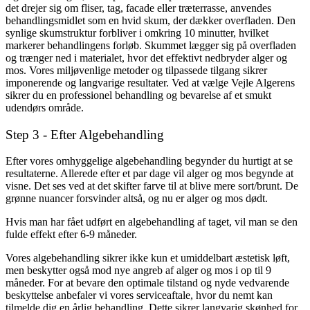
det drejer sig om fliser, tag, facade eller træterrasse, anvendes
behandlingsmidlet som en hvid skum, der dækker overfladen. Den
synlige skumstruktur forbliver i omkring 10 minutter, hvilket
markerer behandlingens forløb. Skummet lægger sig på overfladen
og trænger ned i materialet, hvor det effektivt nedbryder alger og
mos. Vores miljøvenlige metoder og tilpassede tilgang sikrer
imponerende og langvarige resultater. Ved at vælge Vejle Algerens
sikrer du en professionel behandling og bevarelse af et smukt
udendørs område.
Step 3 - Efter Algebehandling
Efter vores omhyggelige algebehandling begynder du hurtigt at se
resultaterne. Allerede efter et par dage vil alger og mos begynde at
visne. Det ses ved at det skifter farve til at blive mere sort/brunt. De
grønne nuancer forsvinder altså, og nu er alger og mos dødt.
Hvis man har fået udført en algebehandling af taget, vil man se den
fulde effekt efter 6-9 måneder.
Vores algebehandling sikrer ikke kun et umiddelbart æstetisk løft,
men beskytter også mod nye angreb af alger og mos i op til 9
måneder. For at bevare den optimale tilstand og nyde vedvarende
beskyttelse anbefaler vi vores serviceaftale, hvor du nemt kan
tilmelde dig en årlig behandling. Dette sikrer langvarig skønhed for