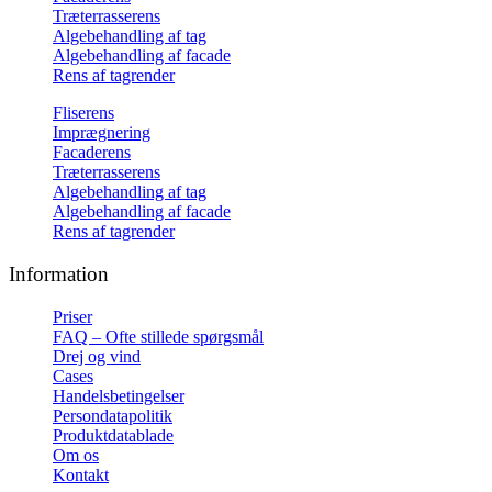
Træterrasserens
Algebehandling af tag
Algebehandling af facade
Rens af tagrender
Fliserens
Imprægnering
Facaderens
Træterrasserens
Algebehandling af tag
Algebehandling af facade
Rens af tagrender
Information
Priser
FAQ – Ofte stillede spørgsmål
Drej og vind
Cases
Handelsbetingelser
Persondatapolitik
Produktdatablade
Om os
Kontakt