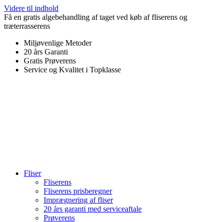
Videre til indhold
Få en gratis algebehandling af taget ved køb af fliserens og
træterrasserens
Miljøvenlige Metoder
20 års Garanti
Gratis Prøverens
Service og Kvalitet i Topklasse
4,9 ud af 5
Trustpilot
Fliser
Fliserens
Fliserens prisberegner
Imprægnering af fliser
20 års garanti med serviceaftale
Prøverens