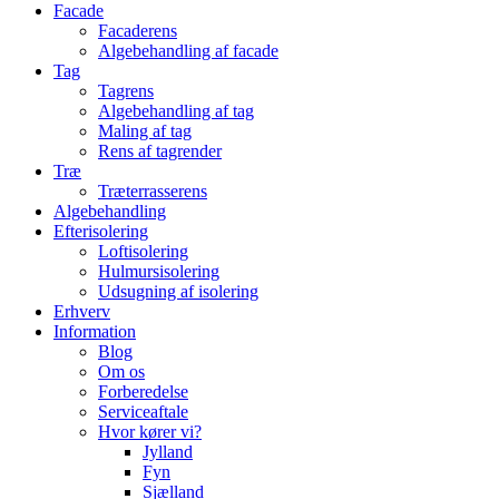
Facade
Facaderens
Algebehandling af facade
Tag
Tagrens
Algebehandling af tag
Maling af tag
Rens af tagrender
Træ
Træterrasserens
Algebehandling
Efterisolering
Loftisolering
Hulmursisolering
Udsugning af isolering
Erhverv
Information
Blog
Om os
Forberedelse
Serviceaftale
Hvor kører vi?
Jylland
Fyn
Sjælland