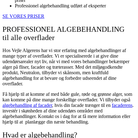
priser
Professionel algebehandling udført af eksperter
SE VORES PRISER
PROFESSIONEL ALGEBEHANDLING
til alle overflader
Hos Vejle Algerens har vi stor erfaring med algebehandlinger af
mange typer af overflader. Vi er specialiserede i at give dine
udendørsarealer nyt liv, når vi med vores behandlinger bekæmper
alger på fliser, facader og træterasser. Med det miljøgodkendte
produkt, Neutralon, tilbyder vi skånsom, men kraftfuld
algebehandling for at bevare og forbedre udseendet af dine
overflader.
Få hjælp til at komme af med både gule, røde og grønne alger, som
kan komme på dine mange forskellige overflader. Vi tilbyder også
algebehandling af facader
, hvis din facade trænger til en
facaderens
.
investér i skønheden af dine udendørs områder med
algebehandlinger. Kontakt os i dag for at få mere information eller
hjælp til at planlægge din næste behandling.
Hvad er algebehandling?