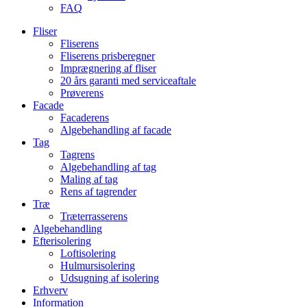
FAQ
Fliser
Fliserens
Fliserens prisberegner
Imprægnering af fliser
20 års garanti med serviceaftale
Prøverens
Facade
Facaderens
Algebehandling af facade
Tag
Tagrens
Algebehandling af tag
Maling af tag
Rens af tagrender
Træ
Træterrasserens
Algebehandling
Efterisolering
Loftisolering
Hulmursisolering
Udsugning af isolering
Erhverv
Information