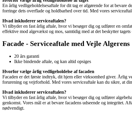
Hvorfor vælge årlig vedligeholdelse af taget
En årlig vedligeholdelsesaftale for dit tag er afgørende for at bevare
forringe dets overflade og holdbarhed over tid. Med vores serviceaftale
Hvad inkluderer serviceaftalen?
Vi tilbyder en fast årlig aftale, hvor vi besøger dig og udfører en o
effektive mod algevækst og mos, samtidig med at det beskytter tagets o
Facade - Serviceaftale med Vejle Algerens
20 års garanti
Ikke bindende aftale, og kan altid opsiges
Hvorfor vælge årlig vedligeholdelse af facaden
Facaden er det første indtryk, dit hjem eller virksomhed giver. Årlig
forurening og vejrforhold. Med vores serviceaftale kan du sikre, at di
Hvad inkluderer serviceaftalen?
Vi tilbyder en fast årlig aftale, hvor vi besøger dig og udfører algebe
genkomst. Vores mål er at bevare facadens udseende og integritet. Afta
nødvendigt.