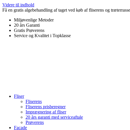
Videre til indhold
Få en gratis algebehandling af taget ved køb af fliserens og træterrass
Miljøvenlige Metoder
20 års Garanti
Gratis Prøverens
Service og Kvalitet i Topklasse
4,9 ud af 5
Trustpilot
Fliser
Fliserens
Fliserens prisberegner
Imprægnering af fliser
20 års garanti med serviceaftale
Prøverens
Facade