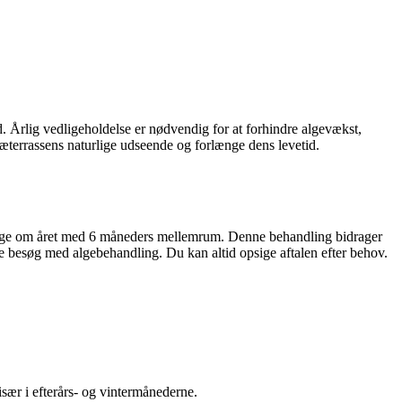
 Årlig vedligeholdelse er nødvendig for at forhindre algevækst,
ræterrassens naturlige udseende og forlænge dens levetid.
 2 gange om året med 6 måneders mellemrum. Denne behandling bidrager
ige besøg med algebehandling. Du kan altid opsige aftalen efter behov.
 især i efterårs- og vintermånederne.