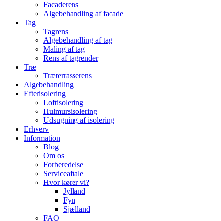
Facaderens
Algebehandling af facade
Tag
Tagrens
Algebehandling af tag
Maling af tag
Rens af tagrender
Træ
Træterrasserens
Algebehandling
Efterisolering
Loftisolering
Hulmursisolering
Udsugning af isolering
Erhverv
Information
Blog
Om os
Forberedelse
Serviceaftale
Hvor kører vi?
Jylland
Fyn
Sjælland
FAQ