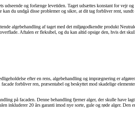
 dets udseende og forlænge levetiden. Taget udsættes konstant for vejr o
 kan du undgå disse problemer og sikre, at dit tag forbliver rent, sundt 
mfattende algebehandling af taget med det miljøgodkendte produkt Neutra
verflade. Aftalen er fleksibel, og du kan altid opsige den, hvis det sku
 vedligeholdelse efter en rens, algebehandling og imprægnering er afgør
n facade forbliver ren, præsentabel og beskyttet mod skadelige elementer
handling på facaden. Denne behandling fjerner alger, der skulle have lag
len inkluderer 20 års garanti imod nye sorte, gule og røde alger. Den er