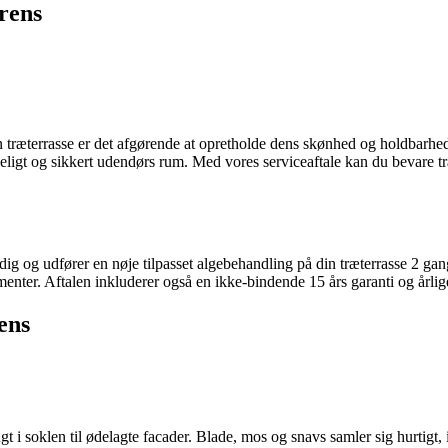
erens
træterrasse er det afgørende at opretholde dens skønhed og holdbarhed.
ageligt og sikkert udendørs rum. Med vores serviceaftale kan du bevare t
ger dig og udfører en nøje tilpasset algebehandling på din træterrasse
lementer. Aftalen inkluderer også en ikke-bindende 15 års garanti og årl
ens
ugt i soklen til ødelagte facader. Blade, mos og snavs samler sig hurtigt,