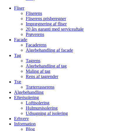
Fliser
Fliserens
Fliserens prisberegner
Imprægnering af fliser
20 års garanti med serviceaftale
Prøverens
Facade
Facaderens
Algebehandling af facade
Tag
Tagrens
Algebehandling af tag
Maling af tag
Rens af tagrender
Træ
Træterrasserens
Algebehandling
Efterisolering
Loftisolering
Hulmursisolering
Udsugning af isolering
Erhverv
Information
Blog