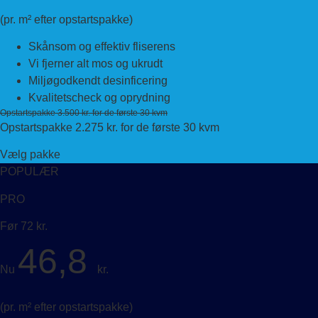
(pr. m² efter opstartspakke)
Skånsom og effektiv fliserens
Vi fjerner alt mos og ukrudt
Miljøgodkendt desinficering
Kvalitetscheck og oprydning
Opstartspakke 3.500 kr. for de første 30 kvm
Opstartspakke 2.275 kr. for de første 30 kvm
Vælg pakke
POPULÆR
PRO
Før 72 kr.
46,8
Nu
kr.
(pr. m² efter opstartspakke)