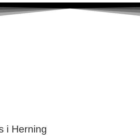
15%
😔
s i Herning
15%
😔