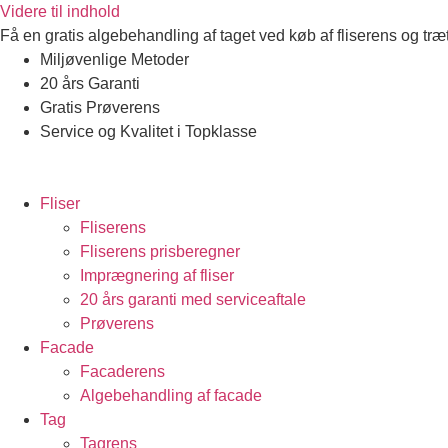
Videre til indhold
Få en gratis algebehandling af taget ved køb af fliserens og tr
Miljøvenlige Metoder
20 års Garanti
Gratis Prøverens
Service og Kvalitet i Topklasse
4,9 ud af 5
Trustpilot
Fliser
Fliserens
Fliserens prisberegner
Imprægnering af fliser
20 års garanti med serviceaftale
Prøverens
Facade
Facaderens
Algebehandling af facade
Tag
Tagrens