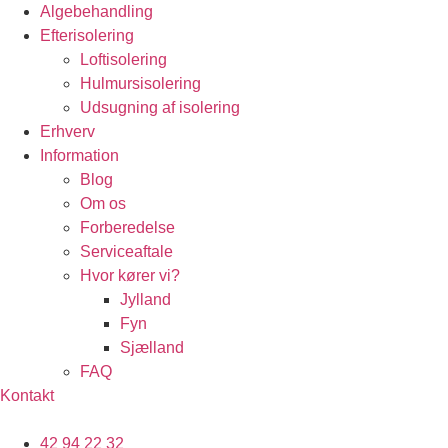
Algebehandling
Efterisolering
Loftisolering
Hulmursisolering
Udsugning af isolering
Erhverv
Information
Blog
Om os
Forberedelse
Serviceaftale
Hvor kører vi?
Jylland
Fyn
Sjælland
FAQ
Kontakt
42 94 22 32