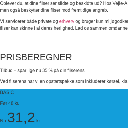
Oplever du, at dine fliser ser slidte og beskidte ud? Hos Vejle-A
men også beskytter dine fliser mod fremtidige angreb.
Vi servicerer både private og
erhverv
og bruger kun miljøgodkend
fliser kan skinne i al deres herlighed. Lad os sammen omdanne 
First
Email
PRISBEREGNER
Tilbud – spar lige nu 35 % på din fliserens
Ved fliserens har vi en opstartspakke som inkluderer kørsel, kl
BASIC
Før 48 kr.
31,2
Nu
kr.