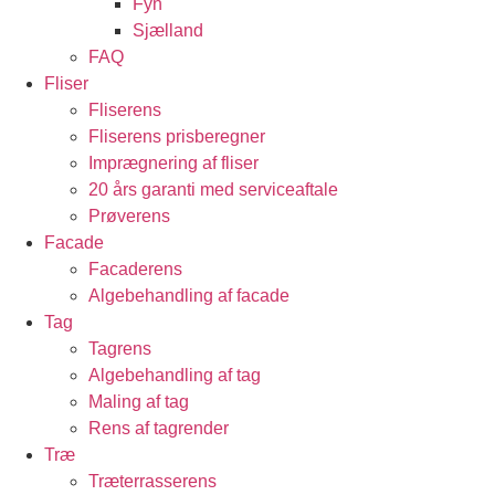
Fyn
Sjælland
FAQ
Fliser
Fliserens
Fliserens prisberegner
Imprægnering af fliser
20 års garanti med serviceaftale
Prøverens
Facade
Facaderens
Algebehandling af facade
Tag
Tagrens
Algebehandling af tag
Maling af tag
Rens af tagrender
Træ
Træterrasserens