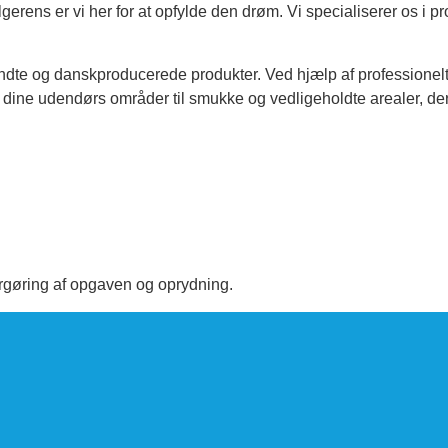
15%
lgerens er vi her for at opfylde den drøm. Vi specialiserer os i p
😔
te og danskproducerede produkter. Ved hjælp af professionelt udst
dine udendørs områder til smukke og vedligeholdte arealer, der 
 Name
DREJ HJULET
argøring af opgaven og oprydning.