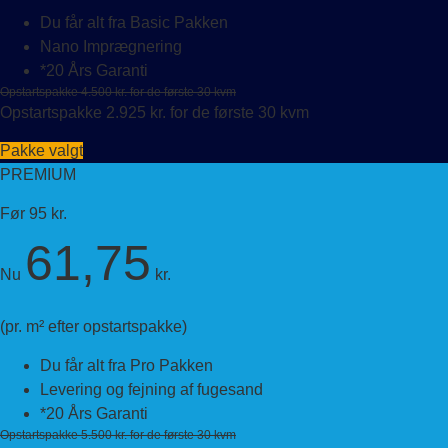
Du får alt fra Basic Pakken
Nano Imprægnering
*20 Års Garanti
Opstartspakke 4.500 kr. for de første 30 kvm
Opstartspakke 2.925 kr. for de første 30 kvm
Pakke valgt
PREMIUM
Før 95 kr.
61,75
Nu
kr.
(pr. m² efter opstartspakke)
Du får alt fra Pro Pakken
Levering og fejning af fugesand
*20 Års Garanti
Opstartspakke 5.500 kr. for de første 30 kvm