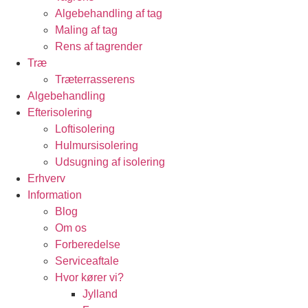
Algebehandling af tag
Maling af tag
Rens af tagrender
Træ
Træterrasserens
Algebehandling
Efterisolering
Loftisolering
Hulmursisolering
Udsugning af isolering
Erhverv
Information
Blog
Om os
Forberedelse
Serviceaftale
Hvor kører vi?
Jylland