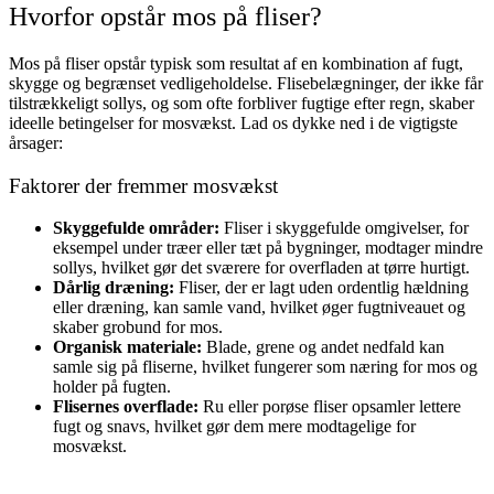
Hvorfor opstår mos på fliser?
Mos på fliser opstår typisk som resultat af en kombination af fugt,
skygge og begrænset vedligeholdelse. Flisebelægninger, der ikke får
tilstrækkeligt sollys, og som ofte forbliver fugtige efter regn, skaber
ideelle betingelser for mosvækst. Lad os dykke ned i de vigtigste
årsager:
Faktorer der fremmer mosvækst
Skyggefulde områder:
Fliser i skyggefulde omgivelser, for
eksempel under træer eller tæt på bygninger, modtager mindre
sollys, hvilket gør det sværere for overfladen at tørre hurtigt.
Dårlig dræning:
Fliser, der er lagt uden ordentlig hældning
eller dræning, kan samle vand, hvilket øger fugtniveauet og
skaber grobund for mos.
Organisk materiale:
Blade, grene og andet nedfald kan
samle sig på fliserne, hvilket fungerer som næring for mos og
holder på fugten.
Flisernes overflade:
Ru eller porøse fliser opsamler lettere
fugt og snavs, hvilket gør dem mere modtagelige for
mosvækst.