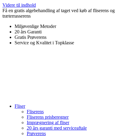
Videre til indhold
Få en gratis algebehandling af taget ved køb af fliserens og
træterrasserens
Miljøvenlige Metoder
20 års Garanti
Gratis Prøverens
Service og Kvalitet i Topklasse
4,9 ud af 5
Trustpilot
Fliser
Fliserens
Fliserens prisberegner
Imprægnering af fliser
20 års garanti med serviceaftale
Prøverens