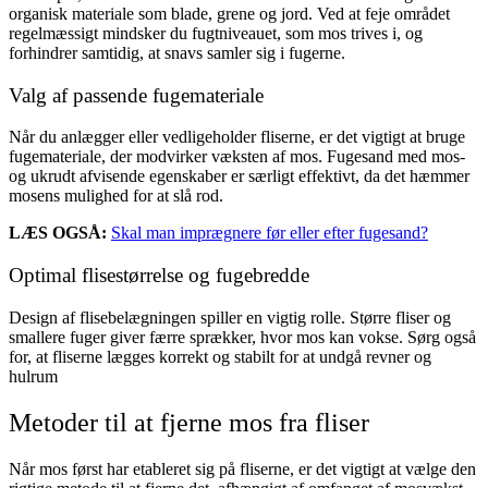
organisk materiale som blade, grene og jord. Ved at feje området
regelmæssigt mindsker du fugtniveauet, som mos trives i, og
forhindrer samtidig, at snavs samler sig i fugerne.
Valg af passende fugemateriale
Når du anlægger eller vedligeholder fliserne, er det vigtigt at bruge
fugemateriale, der modvirker væksten af mos. Fugesand med mos-
og ukrudt afvisende egenskaber er særligt effektivt, da det hæmmer
mosens mulighed for at slå rod.
LÆS OGSÅ:
Skal man imprægnere før eller efter fugesand?
Optimal flisestørrelse og fugebredde
Design af flisebelægningen spiller en vigtig rolle. Større fliser og
smallere fuger giver færre sprækker, hvor mos kan vokse. Sørg også
for, at fliserne lægges korrekt og stabilt for at undgå revner og
hulrum
Metoder til at fjerne mos fra fliser
Når mos først har etableret sig på fliserne, er det vigtigt at vælge den