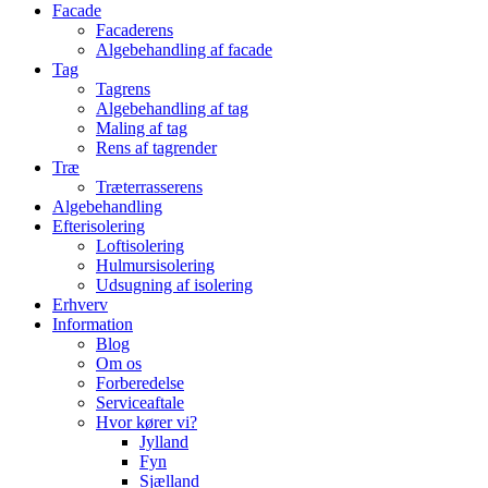
Facade
Facaderens
Algebehandling af facade
Tag
Tagrens
Algebehandling af tag
Maling af tag
Rens af tagrender
Træ
Træterrasserens
Algebehandling
Efterisolering
Loftisolering
Hulmursisolering
Udsugning af isolering
Erhverv
Information
Blog
Om os
Forberedelse
Serviceaftale
Hvor kører vi?
Jylland
Fyn
Sjælland