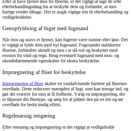
Efter at have fjernet mos fra fliserne, er det vigtigt at tage de rette
efterbehandlingstiltag for at beskytte dem og forhindre, at mos
hurtigt vender tilbage. Her er nogle vigtige trin til efterbehandling og
vedligeholdelse.
Genopfyldning af fuger med fugesand
Når mos og snavs er fjernet, kan fugerne være tomme eller løse. Det
er vigtigt at fylde dem med nyt fugesand. Fugesandet stabiliserer
fliserne, forhindrer ukrudt og mos i at slå rod og beskytter mod
erosion fra vind og regn. Brug eventuelt fugesand med mos- og
ukrudtshæmmende egenskaber for ekstra beskyttelse.
Imprægnering af fliser for beskyttelse
Imprægnering af fliser
skaber en vandafvisende barriere på flisernes
overflade. Dette reducerer mængden af fugt, som kan trænge ind, og
gør det sværere for mos at få fodfæste. Vælg en imprægnering, der
er tilpasset din flisetype, og sørg for at påføre den på en ren og tør
overflade for bedst mulig effekt.
Regelmæssig rengøring
Efter rensning og imprægnering er det vigtigt at vedligeholde