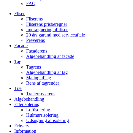
FAQ
Fliser
Fliserens
Fliserens prisberegner
Imprægnering af fliser
20 års garanti med serviceaftale
Prøverens
Facade
Facaderens
Algebehandling af facade
Tag
Tagrens
Algebehandling af tag
Maling af tag
Rens af tagrender
Træ
Træterrasserens
Algebehandling
Efterisolering
Loftisolering
Hulmursisolering
Udsugning af isolering
Erhverv
Information