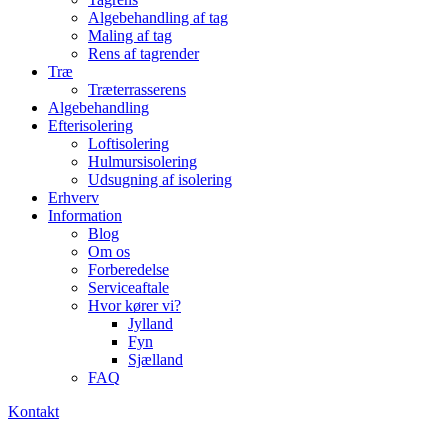
Algebehandling af tag
Maling af tag
Rens af tagrender
Træ
Træterrasserens
Algebehandling
Efterisolering
Loftisolering
Hulmursisolering
Udsugning af isolering
Erhverv
Information
Blog
Om os
Forberedelse
Serviceaftale
Hvor kører vi?
Jylland
Fyn
Sjælland
FAQ
Kontakt