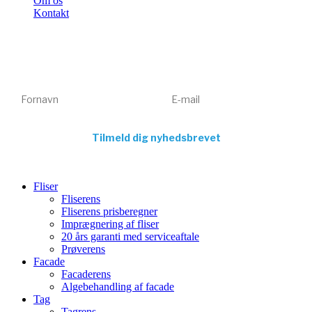
Om os
Kontakt
Få tips, tricks og gode tilbud 💌
Tilmeld dig vores nyhedsbrev og få inspiration og eksklusive
tilbud direkte i din indbakke. Kun relevant indhold – aldrig spam.
Fornavn
E-mail
Tilmeld dig nyhedsbrevet
Fliser
Fliserens
Fliserens prisberegner
Imprægnering af fliser
20 års garanti med serviceaftale
Prøverens
Facade
Facaderens
Algebehandling af facade
Tag
Tagrens