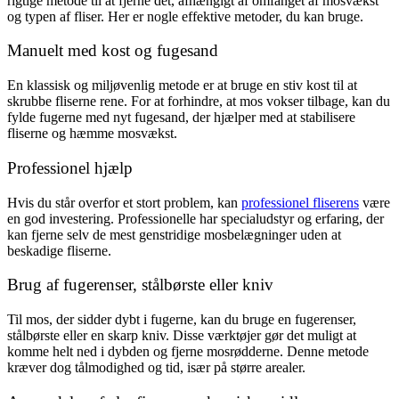
rigtige metode til at fjerne det, afhængigt af omfanget af mosvækst
og typen af fliser. Her er nogle effektive metoder, du kan bruge.
Manuelt med kost og fugesand
En klassisk og miljøvenlig metode er at bruge en stiv kost til at
skrubbe fliserne rene. For at forhindre, at mos vokser tilbage, kan du
fylde fugerne med nyt fugesand, der hjælper med at stabilisere
fliserne og hæmme mosvækst.
Professionel hjælp
Hvis du står overfor et stort problem, kan
professionel fliserens
være
en god investering. Professionelle har specialudstyr og erfaring, der
kan fjerne selv de mest genstridige mosbelægninger uden at
beskadige fliserne.
Brug af fugerenser, stålbørste eller kniv
Til mos, der sidder dybt i fugerne, kan du bruge en fugerenser,
stålbørste eller en skarp kniv. Disse værktøjer gør det muligt at
komme helt ned i dybden og fjerne mosrødderne. Denne metode
kræver dog tålmodighed og tid, især på større arealer.