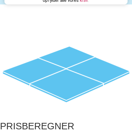
opfylder alle vores
krav
.
PRISBEREGNER