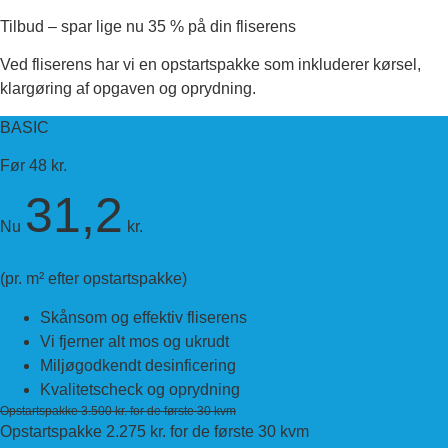
Tilbud – spar lige nu 35 % på din fliserens
Ved fliserens har vi en opstartspakke som inkluderer kørsel,
klargøring af opgaven og oprydning.
BASIC
Før 48 kr.
31,2
Nu
kr.
(pr. m² efter opstartspakke)
Skånsom og effektiv fliserens
Vi fjerner alt mos og ukrudt
Miljøgodkendt desinficering
Kvalitetscheck og oprydning
Opstartspakke 3.500 kr. for de første 30 kvm
Opstartspakke 2.275 kr. for de første 30 kvm