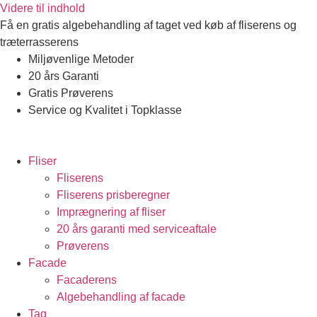
Videre til indhold
Få en gratis algebehandling af taget ved køb af fliserens og
træterrasserens
Miljøvenlige Metoder
20 års Garanti
Gratis Prøverens
Service og Kvalitet i Topklasse
4,9 ud af 5
Trustpilot
Fliser
Fliserens
Fliserens prisberegner
Imprægnering af fliser
20 års garanti med serviceaftale
Prøverens
Facade
Facaderens
Algebehandling af facade
Tag