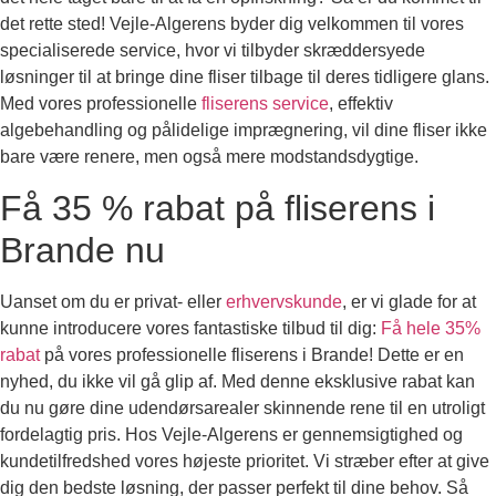
det rette sted! Vejle-Algerens byder dig velkommen til vores
specialiserede service, hvor vi tilbyder skræddersyede
løsninger til at bringe dine fliser tilbage til deres tidligere glans.
Med vores professionelle
fliserens service
, effektiv
algebehandling og pålidelige imprægnering, vil dine fliser ikke
bare være renere, men også mere modstandsdygtige.
Få 35 % rabat på fliserens i
Brande nu
Uanset om du er privat- eller
erhvervskunde
, er vi glade for at
kunne introducere vores fantastiske tilbud til dig:
Få hele 35%
rabat
på vores professionelle fliserens i Brande! Dette er en
nyhed, du ikke vil gå glip af. Med denne eksklusive rabat kan
du nu gøre dine udendørsarealer skinnende rene til en utroligt
fordelagtig pris.
Hos Vejle-Algerens er gennemsigtighed og
kundetilfredshed vores højeste prioritet. Vi stræber efter at give
dig den bedste løsning, der passer perfekt til dine behov. Så