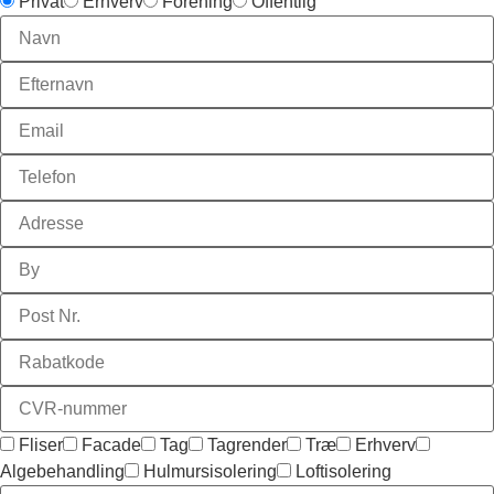
Privat
Erhverv
Forening
Offentlig
Fliser
Facade
Tag
Tagrender
Træ
Erhverv
Algebehandling
Hulmursisolering
Loftisolering