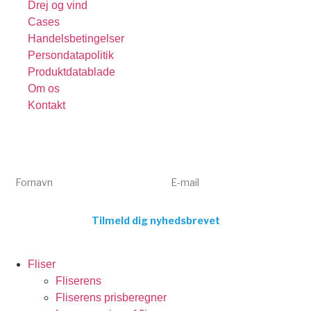
Drej og vind
Cases
Handelsbetingelser
Persondatapolitik
Produktdatablade
Om os
Kontakt
Få tips, tricks og gode tilbud 💌
Tilmeld dig vores nyhedsbrev og få inspiration og eksklusive
tilbud direkte i din indbakke. Kun relevant indhold – aldrig spam.
Fornavn
E-mail
Tilmeld dig nyhedsbrevet
Fliser
Fliserens
Fliserens prisberegner