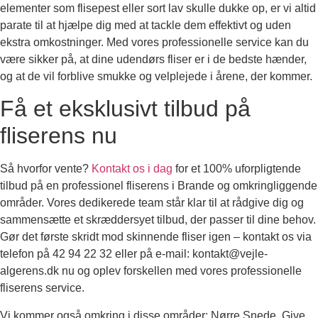
elementer som flisepest eller sort lav skulle dukke op, er vi altid
parate til at hjælpe dig med at tackle dem effektivt og uden
ekstra omkostninger. Med vores professionelle service kan du
være sikker på, at dine udendørs fliser er i de bedste hænder,
og at de vil forblive smukke og velplejede i årene, der kommer.
Få et eksklusivt tilbud på
fliserens nu
Så hvorfor vente?
Kontakt os i dag
for et 100% uforpligtende
tilbud på en professionel fliserens i Brande og omkringliggende
områder. Vores dedikerede team står klar til at rådgive dig og
sammensætte et skræddersyet tilbud, der passer til dine behov.
Gør det første skridt mod skinnende fliser igen – kontakt os via
telefon på 42 94 22 32 eller på e-mail: kontakt@vejle-
algerens.dk nu og oplev forskellen med vores professionelle
fliserens service.
Vi kommer også omkring i disse områder: Nørre Snede, Give,