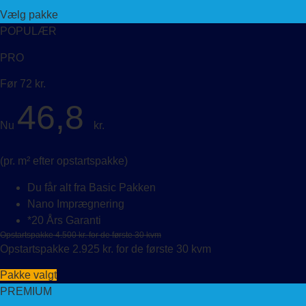
Vælg pakke
POPULÆR
PRO
Før 72 kr.
46,8
Nu
kr.
(pr. m² efter opstartspakke)
Du får alt fra Basic Pakken
Nano Imprægnering
*20 Års Garanti
Opstartspakke 4.500 kr. for de første 30 kvm
Opstartspakke 2.925 kr. for de første 30 kvm
Pakke valgt
PREMIUM