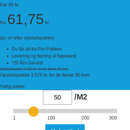
Før 95 kr.
61,75
Nu
kr.
(pr. m² efter opstartspakke)
Du får alt fra Pro Pakken
Levering og fejning af fugesand
*20 Års Garanti
Opstartspakke 5.500 kr. for de første 30 kvm
Opstartspakke 3.575 kr. for de første 30 kvm
Vælg pakke
/M2
1
100
200
300