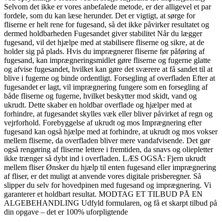
Selvom det ikke er vores anbefalede metode, er der alligevel et par
fordele, som du kan læse herunder. Det er vigtigt, at sørge for
fliserne er helt rene for fugesand, så det ikke påvirker resultatet og
dermed holdbarheden Fugesandet giver stabilitet Når du lægger
fugesand, vil det hjælpe med at stabilisere fliserne og sikre, at de
holder sig på plads. Hvis du imprægnerer fliserne før påføring af
fugesand, kan imprægneringsmidlet gøre fliserne og fugerne glatte
og afvise fugesandet, hvilket kan gøre det sværere at få sandet til at
blive i fugerne og binde ordentligt. Forsegling af overfladen Efter at
fugesandet er lagt, vil imprægnering fungere som en forsegling af
både fliserne og fugerne, hvilket beskytter mod skidt, vand og
ukrudt. Dette skaber en holdbar overflade og hjælper med at
forhindre, at fugesandet skylles væk eller bliver påvirket af regn og
vejrforhold. Forebyggelse af ukrudt og mos Imprægnering efter
fugesand kan også hjælpe med at forhindre, at ukrudt og mos vokser
mellem fliserne, da overfladen bliver mere vandafvisende. Det gør
også rengøring af fliserne lettere i fremtiden, da snavs og oliepletter
ikke trænger så dybt ind i overfladen. LÆS OGSÅ: Fjern ukrudt
mellem fliser Ønsker du hjælp til enten fugesand eller imprægnering
af fliser, er det muligt at anvende vores digitale prisberegner. Så
slipper du selv for hovedpinen med fugesand og imprægnering. Vi
garanterer et holdbart resultat. MODTAG ET TILBUD PÅ EN
ALGEBEHANDLING Udfyld formularen, og få et skarpt tilbud på
din opgave – det er 100% uforpligtende