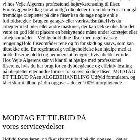
vi hos Vejle Algerens professionel højtryksrensning til fliser.
Forebyggende tiltag for at undgå oliepletter i fremtiden For at undgå
fremtidige oliepletter på dine fliser kan du tage nogle enkle
forholdsregler: Brug en garage- eller værkstedsmåtteHvis du
arbejder med biler eller andre maskiner, der kan lække olie, kan det
være en god idé at placere en beskyttende måtte under køretøjet eller
arbejdsområdet. Vedligehold dine fliser med regelmæssig
rengøringHold fliseområder rene og fri for skidt og snavs, som kan
tiltrække olie. En regelmæssig vedligeholdelse kan hjælpe med at
holde fliserne pletfri og nemmere at rengøre, hvis uheldet er ude.
Hos Vejle Algerens står vi klar til at hjælpe med professionel
fliserens, hvis du har brug for en dybdegående og effektiv løsning
på oliepletter eller andre former for snavs på dine fliser. MODTAG
ET TILBUD PÅen ALGEBEHANDLING Udfyld formularen, og
få et skarpt tilbud på din opgave – det er 100% uforpligtende
MODTAG ET TILBUD PÅ
vores serviceydelser
Udfyld formularen, og få et skarpt tilbud på din opgave – det er