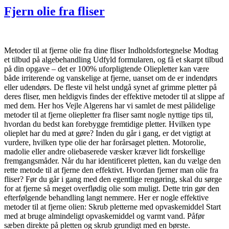
Fjern olie fra fliser
Metoder til at fjerne olie fra dine fliser Indholdsfortegnelse Modtag
et tilbud på algebehandling Udfyld formularen, og få et skarpt tilbud
på din opgave – det er 100% uforpligtende Oliepletter kan være
både irriterende og vanskelige at fjerne, uanset om de er indendørs
eller udendørs. De fleste vil helst undgå synet af grimme pletter på
deres fliser, men heldigvis findes der effektive metoder til at slippe af
med dem. Her hos Vejle Algerens har vi samlet de mest pålidelige
metoder til at fjerne oliepletter fra fliser samt nogle nyttige tips til,
hvordan du bedst kan forebygge fremtidige pletter. Hvilken type
olieplet har du med at gøre? Inden du går i gang, er det vigtigt at
vurdere, hvilken type olie der har forårsaget pletten. Motorolie,
madolie eller andre oliebaserede væsker kræver lidt forskellige
fremgangsmåder. Når du har identificeret pletten, kan du vælge den
rette metode til at fjerne den effektivt. Hvordan fjerner man olie fra
fliser? Før du går i gang med den egentlige rengøring, skal du sørge
for at fjerne så meget overflødig olie som muligt. Dette trin gør den
efterfølgende behandling langt nemmere. Her er nogle effektive
metoder til at fjerne olien: Skrub pletterne med opvaskemiddel Start
med at bruge almindeligt opvaskemiddel og varmt vand. Påfør
sæben direkte på pletten og skrub grundigt med en børste.