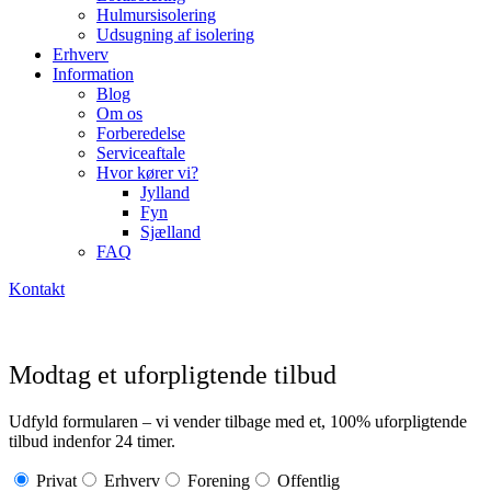
Hulmursisolering
Udsugning af isolering
Erhverv
Information
Blog
Om os
Forberedelse
Serviceaftale
Hvor kører vi?
Jylland
Fyn
Sjælland
FAQ
Kontakt
Modtag et uforpligtende tilbud
Udfyld formularen – vi vender tilbage med et, 100% uforpligtende
tilbud indenfor 24 timer.
Privat
Erhverv
Forening
Offentlig