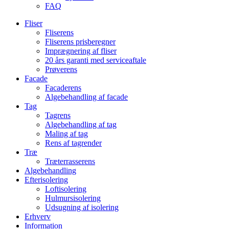
FAQ
Fliser
Fliserens
Fliserens prisberegner
Imprægnering af fliser
20 års garanti med serviceaftale
Prøverens
Facade
Facaderens
Algebehandling af facade
Tag
Tagrens
Algebehandling af tag
Maling af tag
Rens af tagrender
Træ
Træterrasserens
Algebehandling
Efterisolering
Loftisolering
Hulmursisolering
Udsugning af isolering
Erhverv
Information