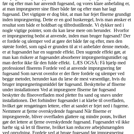
før og efter man har anvendt fugesand, og vores klare anbefaling er,
at man imprægnerer sine fliser både før og efter man har lagt
fugesand. Det vigtigste er dog blot, at man har fejet fliserne grundigt
inden imprægnering. Dette er en god huskeregel, hvis man ønsker et
resultat som både er holdbart og tilfredsstillende. Vi dykker ned i
nogle vigtige pointer, som du kan læse mere om herunder. Hvorfor
er imprægnering bedst at anvende, inden man bruger fugesand? Der
er fordele og ulemper ved at gøre det både før og efter, men den
største fordel, som også er grunden til at vi anbefaler denne metode,
er at fugesandet har en sugende effekt. Den sugende effekt gør, at
man kan risikere at fugesandet absorberer imprægneringsmidlet og
man derfor ikke får den fulde effekt. LÆS OGSÅ: Få hjælp med
professionel fliserens Fordele ved at anvende imprægnering før
fugesand Som nævnt ovenfor er der flere fordele og ulemper ved
begge metoder, herunder kan du læse de mest væsentlige, hvis du
bruger imprægneringsmiddel før fugesand. Beskyttelse af fliserne
under installationen Ved at imprægnere fliserne før fugesand
beskytter du fliseoverfladen mod pletter fra sand og snavs under
installationen. Det forhindrer fugesandet i at klæbe til overfladen,
hvilket gør rengøringen lettere, efter at sandet er fejet ned i fugerne​.
Nemmere at fjerne overskydende fugesand Når fliserne er
imprægnerede, bliver overfladen glattere og mindre porøs, hvilket
gør det lettere at fjerne overskydende fugesand. Fugesandet vil ikke
hæfte sig så let til fliserne, hvilket kan reducere arbejdsmængden
ved oprydning​. Fordele ved at bruge fugesand før imprægnering