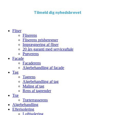
Tilmeld dig nyhedsbrevet
Fliser
Fliserens
Fliserens prisberegner
Imprægnering af fliser
20 års garanti med serviceaftale
Prøverens
Facade
Facaderens
Algebehandling af facade
Tag
Tagrens
Algebehandling af tag
Maling af tag
Rens af tagrender
Træ
Træterrasserens
Algebehandling
Efterisolering
Loftisolering