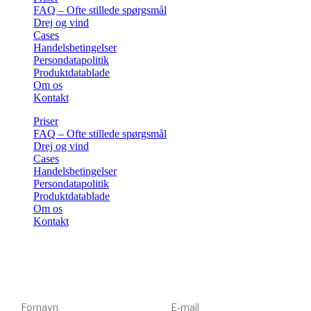
FAQ – Ofte stillede spørgsmål
Drej og vind
Cases
Handelsbetingelser
Persondatapolitik
Produktdatablade
Om os
Kontakt
Priser
FAQ – Ofte stillede spørgsmål
Drej og vind
Cases
Handelsbetingelser
Persondatapolitik
Produktdatablade
Om os
Kontakt
Få tips, tricks og gode tilbud 💌
Tilmeld dig vores nyhedsbrev og få inspiration og eksklusive
tilbud direkte i din indbakke. Kun relevant indhold – aldrig spam.
Fornavn
E-mail