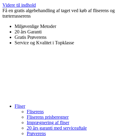
Videre til indhold
Få en gratis algebehandling af taget ved køb af fliserens og
træterrasserens
Miljøvenlige Metoder
20 års Garanti
Gratis Prøverens
Service og Kvalitet i Topklasse
4,9 ud af 5
Trustpilot
Fliser
Fliserens
Fliserens prisberegner
Imprægnering af fliser
20 års garanti med serviceaftale
Prøverens