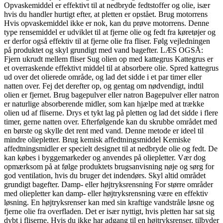
Opvaskemiddel er effektivt til at nedbryde fedtstoffer og olie, især
hvis du handler hurtigt efter, at pletten er opstået. Brug motorrens
Hvis opvaskemiddel ikke er nok, kan du prøve motorrens. Denne
type rensemiddel er udviklet til at fjerne olie og fedt fra køretøjer og
er derfor også effektiv til at fjerne olie fra fliser. Følg vejledningen
på produktet og skyl grundigt med vand bagefter. LÆS OGSÅ:
Fjern ukrudt mellem fliser Sug olien op med kattegrus Kattegrus er
et overraskende effektivt middel til at absorbere olie. Spred kattegrus
ud over det olierede område, og lad det sidde i et par timer eller
natten over. Fej det derefter op, og gentag om nødvendigt, indtil
olien er fjernet. Brug bagepulver eller natron Bagepulver eller natron
er naturlige absorberende midler, som kan hjælpe med at trække
olien ud af fliserne. Drys et tykt lag på pletten og lad det sidde i flere
timer, gerne natten over. Efterfølgende kan du skrubbe området med
en børste og skylle det rent med vand. Denne metode er ideel til
mindre oliepletter. Brug kemisk affedtningsmiddel Kemiske
affedtningsmidler er specielt designet til at nedbryde olie og fedt. De
kan købes i byggemarkeder og anvendes på oliepletter. Vær dog
opmærksom på at følge produktets brugsanvisning nøje og sørg for
god ventilation, hvis du bruger det indendørs. Skyl altid området
grundigt bagefter. Damp- eller højtryksrensning For større områder
med oliepletter kan damp- eller højtryksrensning være en effektiv
løsning. En højtryksrenser kan med sin kraftige vandstråle løsne og
fjerne olie fra overfladen. Det er især nyttigt, hvis pletten har sat sig
dybt i fliserne. Hvis du ikke har adgang til en højtryksrenser, tilbyder