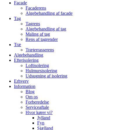
Facade
Facaderens
Algebehandling af facade
Tag
Tagrens
Algebehandling af tag
Maling af tag
Rens af tagrender
Træ
Træterrasserens
Algebehandling
Efterisolering
Loftisolering
Hulmursisolering
Udsugning af isolering
Erhverv
Information
Blog
Om os
Forberedelse
Serviceaftale
Hvor kører vi?
Jylland
Fyn
Sjælland