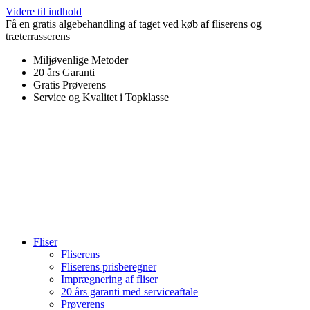
Videre til indhold
Få en gratis algebehandling af taget ved køb af fliserens og
træterrasserens
Miljøvenlige Metoder
20 års Garanti
Gratis Prøverens
Service og Kvalitet i Topklasse
4,9 ud af 5
Trustpilot
Fliser
Fliserens
Fliserens prisberegner
Imprægnering af fliser
20 års garanti med serviceaftale
Prøverens