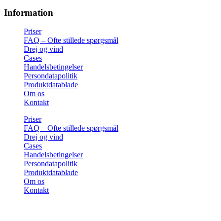
Information
Priser
FAQ – Ofte stillede spørgsmål
Drej og vind
Cases
Handelsbetingelser
Persondatapolitik
Produktdatablade
Om os
Kontakt
Priser
FAQ – Ofte stillede spørgsmål
Drej og vind
Cases
Handelsbetingelser
Persondatapolitik
Produktdatablade
Om os
Kontakt
Få tips, tricks og gode tilbud 💌
Tilmeld dig vores nyhedsbrev og få inspiration og eksklusive