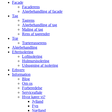
Facade
Facaderens
Algebehandling af facade
Tag
Tagrens
Algebehandling af tag
Maling af tag
Rens af tagrender
Træ
Træterrasserens
Algebehandling
Efterisolering
Loftisolering
Hulmursisolering
Udsugning af isolering
Erhverv
Information
Blog
Om os
Forberedelse
Serviceaftale
Hvor kører vi?
Jylland
Fyn
Sjælland