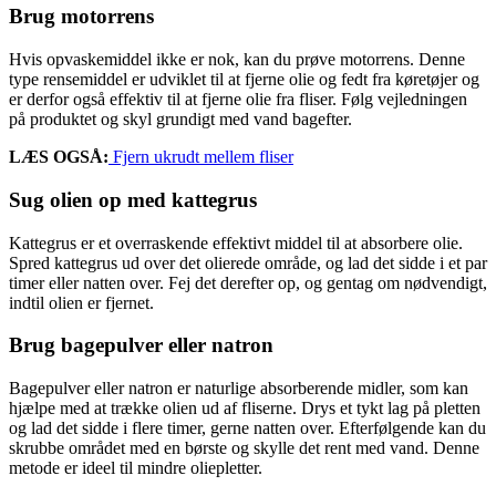
Brug motorrens
Hvis opvaskemiddel ikke er nok, kan du prøve motorrens. Denne
type rensemiddel er udviklet til at fjerne olie og fedt fra køretøjer og
er derfor også effektiv til at fjerne olie fra fliser. Følg vejledningen
på produktet og skyl grundigt med vand bagefter.
LÆS OGSÅ:
Fjern ukrudt mellem fliser
Sug olien op med kattegrus
Kattegrus er et overraskende effektivt middel til at absorbere olie.
Spred kattegrus ud over det olierede område, og lad det sidde i et par
timer eller natten over. Fej det derefter op, og gentag om nødvendigt,
indtil olien er fjernet.
Brug bagepulver eller natron
Bagepulver eller natron er naturlige absorberende midler, som kan
hjælpe med at trække olien ud af fliserne. Drys et tykt lag på pletten
og lad det sidde i flere timer, gerne natten over. Efterfølgende kan du
skrubbe området med en børste og skylle det rent med vand. Denne
metode er ideel til mindre oliepletter.