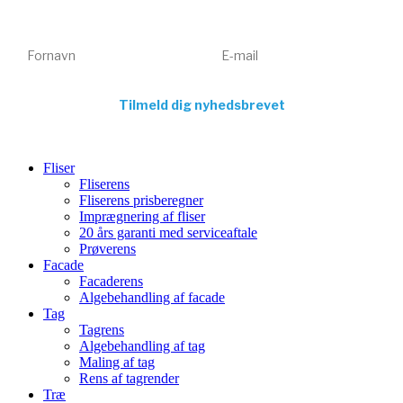
tilbud direkte i din indbakke. Kun relevant indhold – aldrig spam.
Fornavn
E-mail
Tilmeld dig nyhedsbrevet
Fliser
Fliserens
Fliserens prisberegner
Imprægnering af fliser
20 års garanti med serviceaftale
Prøverens
Facade
Facaderens
Algebehandling af facade
Tag
Tagrens
Algebehandling af tag
Maling af tag
Rens af tagrender
Træ