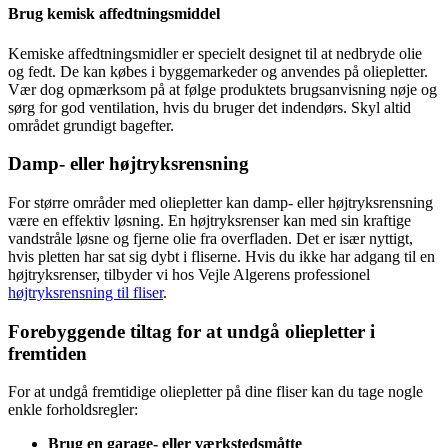
Brug kemisk affedtningsmiddel
Kemiske affedtningsmidler er specielt designet til at nedbryde olie
og fedt. De kan købes i byggemarkeder og anvendes på oliepletter.
Vær dog opmærksom på at følge produktets brugsanvisning nøje og
sørg for god ventilation, hvis du bruger det indendørs. Skyl altid
området grundigt bagefter.
Damp- eller højtryksrensning
For større områder med oliepletter kan damp- eller højtryksrensning
være en effektiv løsning. En højtryksrenser kan med sin kraftige
vandstråle løsne og fjerne olie fra overfladen. Det er især nyttigt,
hvis pletten har sat sig dybt i fliserne. Hvis du ikke har adgang til en
højtryksrenser, tilbyder vi hos Vejle Algerens professionel
højtryksrensning til fliser
.
Forebyggende tiltag for at undgå oliepletter i
fremtiden
For at undgå fremtidige oliepletter på dine fliser kan du tage nogle
enkle forholdsregler:
Brug en garage- eller værkstedsmåtte