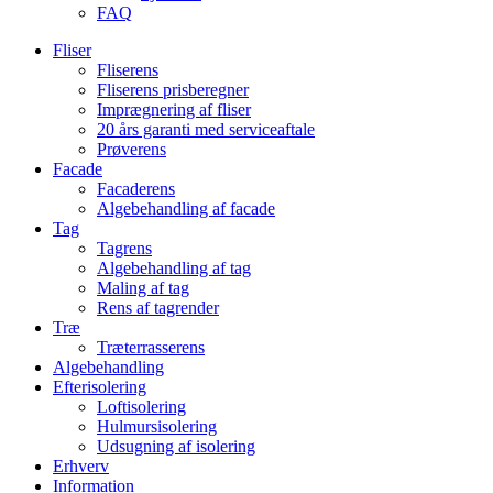
FAQ
Fliser
Fliserens
Fliserens prisberegner
Imprægnering af fliser
20 års garanti med serviceaftale
Prøverens
Facade
Facaderens
Algebehandling af facade
Tag
Tagrens
Algebehandling af tag
Maling af tag
Rens af tagrender
Træ
Træterrasserens
Algebehandling
Efterisolering
Loftisolering
Hulmursisolering
Udsugning af isolering
Erhverv
Information