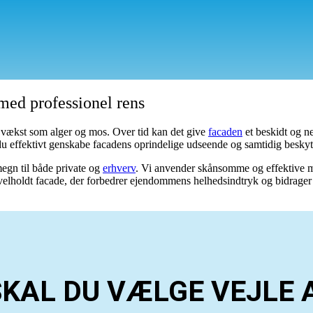
 med professionel rens
sk vækst som alger og mos. Over tid kan det give
facaden
et beskidt og ne
u effektivt genskabe facadens oprindelige udseende og samtidig besky
megn til både private og
erhverv
. Vi anvender skånsomme og effektive me
elholdt facade, der forbedrer ejendommens helhedsindtryk og bidrager t
SKAL DU VÆLGE
VEJLE 