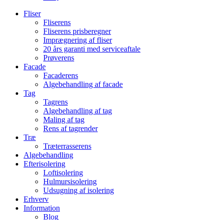
Fliser
Fliserens
Fliserens prisberegner
Imprægnering af fliser
20 års garanti med serviceaftale
Prøverens
Facade
Facaderens
Algebehandling af facade
Tag
Tagrens
Algebehandling af tag
Maling af tag
Rens af tagrender
Træ
Træterrasserens
Algebehandling
Efterisolering
Loftisolering
Hulmursisolering
Udsugning af isolering
Erhverv
Information
Blog