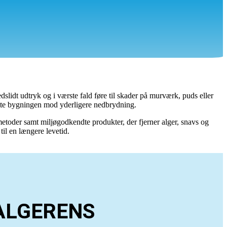
dslidt udtryk og i værste fald føre til skader på murværk, puds eller
tte bygningen mod yderligere nedbrydning.
toder samt miljøgodkendte produkter, der fjerner alger, snavs og
il en længere levetid.
ALGERENS