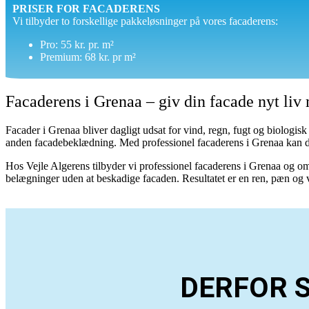
PRISER FOR FACADERENS
Vi tilbyder to forskellige pakkeløsninger på vores facaderens:
Pro: 55 kr. pr. m²
Premium: 68 kr. pr m²
Facaderens i Grenaa – giv din facade nyt liv
Facader i Grenaa bliver dagligt udsat for vind, regn, fugt og biologi
anden facadebeklædning. Med professionel facaderens i Grenaa kan d
Hos Vejle Algerens tilbyder vi professionel facaderens i Grenaa og o
belægninger uden at beskadige facaden. Resultatet er en ren, pæn og v
DERFOR 