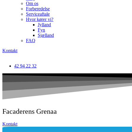
Om os
Forberedelse
Serviceaftale
Hvor kører vi?
Jylland
Fyn
Sjælland
FAQ
Kontakt
42 94 22 32
Facaderens Grenaa
Kontakt