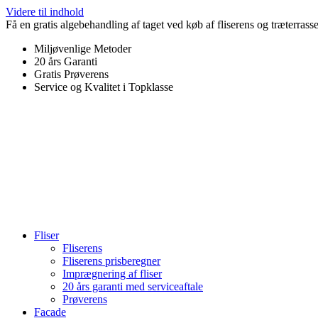
Videre til indhold
Få en gratis algebehandling af taget ved køb af fliserens og træterrass
Miljøvenlige Metoder
20 års Garanti
Gratis Prøverens
Service og Kvalitet i Topklasse
4,9 ud af 5
Trustpilot
Fliser
Fliserens
Fliserens prisberegner
Imprægnering af fliser
20 års garanti med serviceaftale
Prøverens
Facade