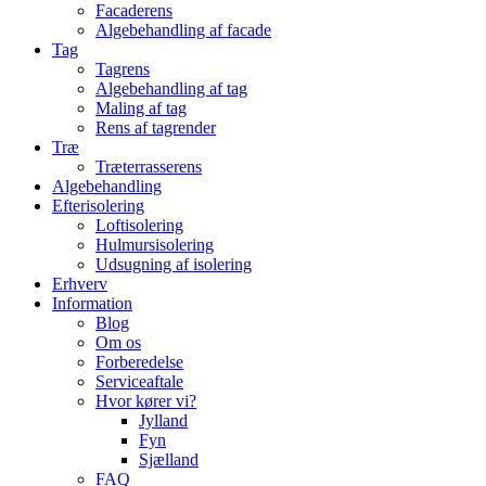
Facaderens
Algebehandling af facade
Tag
Tagrens
Algebehandling af tag
Maling af tag
Rens af tagrender
Træ
Træterrasserens
Algebehandling
Efterisolering
Loftisolering
Hulmursisolering
Udsugning af isolering
Erhverv
Information
Blog
Om os
Forberedelse
Serviceaftale
Hvor kører vi?
Jylland
Fyn
Sjælland
FAQ