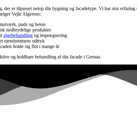
g, der er tilpasset netop din bygning og facadetype. Vi har stor erfarin
ælger Vejle Algerens:
 murværk, puds og beton
isk nedbrydelige produkter
ed
algebehandling
og imprægnering
rker ejendommens udtryk
aden holde sig flot i mange år
ektive og holdbare behandling af din facade i Grenaa.