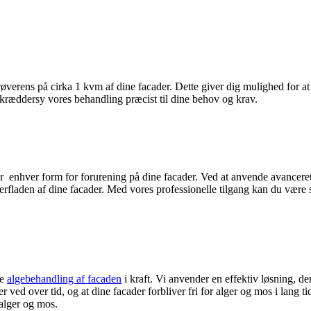
røverens på cirka 1 kvm af dine facader. Dette giver dig mulighed for at 
 skræddersy vores behandling præcist til dine behov og krav.
 enhver form for forurening på dine facader. Ved at anvende avanceret 
erfladen af dine facader. Med vores professionelle tilgang kan du være s
ge
algebehandling af facaden
i kraft. Vi anvender en effektiv løsning, de
rer ved over tid, og at dine facader forbliver fri for alger og mos i lan
 alger og mos.