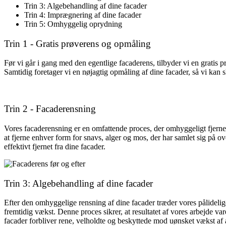
Trin 3: Algebehandling af dine facader
Trin 4: Imprægnering af dine facader
Trin 5: Omhyggelig oprydning
Trin 1 - Gratis prøverens og opmåling
Før vi går i gang med den egentlige facaderens, tilbyder vi en gratis p
Samtidig foretager vi en nøjagtig opmåling af dine facader, så vi kan
Trin 2 - Facaderensning
Vores facaderensning er en omfattende proces, der omhyggeligt fjerner
at fjerne enhver form for snavs, alger og mos, der har samlet sig på ov
effektivt fjernet fra dine facader.
Trin 3: Algebehandling af dine facader
Efter den omhyggelige rensning af dine facader træder vores pålideli
fremtidig vækst. Denne proces sikrer, at resultatet af vores arbejde va
facader forbliver rene, velholdte og beskyttede mod uønsket vækst af