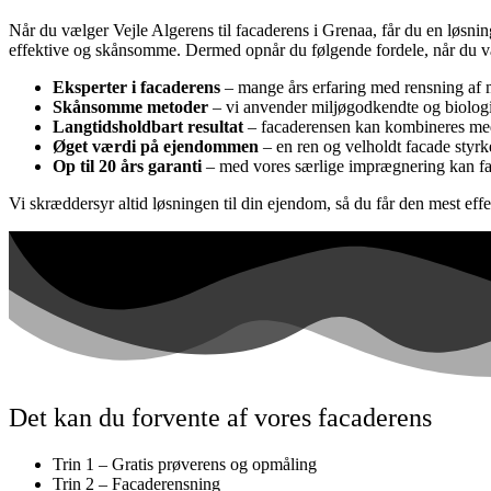
Når du vælger Vejle Algerens til facaderens i Grenaa, får du en løsnin
effektive og skånsomme. Dermed opnår du følgende fordele, når du v
Eksperter i facaderens
– mange års erfaring med rensning af
Skånsomme metoder
– vi anvender miljøgodkendte og biolog
Langtidsholdbart resultat
– facaderensen kan kombineres m
Øget værdi på ejendommen
– en ren og velholdt facade sty
Op til 20 års garanti
– med vores særlige imprægnering kan fac
Vi skræddersyr altid løsningen til din ejendom, så du får den mest eff
Det kan du forvente af vores facaderens
Trin 1 – Gratis prøverens og opmåling
Trin 2 – Facaderensning