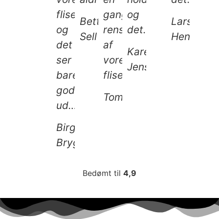
fliser
gang
og
Bettina
Lars
og
rens
det…
Sell
Henriksen
det
af
Karen
ser
vores
Jensen
bare
fliser…
godt
Tommy
ud…
Birgitte
Brygmann
Bedømt til
4,9