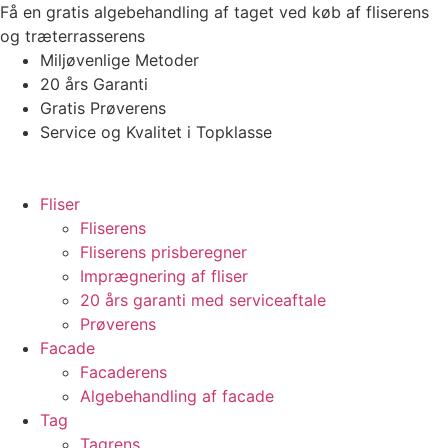
Videre
Få en gratis algebehandling af taget ved køb af fliserens
til
og træterrasserens
indhold
Miljøvenlige Metoder
20 års Garanti
Gratis Prøverens
Service og Kvalitet i Topklasse
4,9 ud af 5
Trustpilot
Fliser
Fliserens
Fliserens prisberegner
Imprægnering af fliser
20 års garanti med serviceaftale
Prøverens
Facade
Facaderens
Algebehandling af facade
Tag
Tagrens