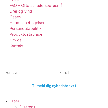
FAQ – Ofte stillede spørgsmål
Drej og vind
Cases
Handelsbetingelser
Persondatapolitik
Produktdatablade
Om os
Kontakt
Få tips, tricks og gode tilbud 💌
Tilmeld dig vores nyhedsbrev og få inspiration og eksklusive
tilbud direkte i din indbakke. Kun relevant indhold – aldrig spam.
Fornavn
E-mail
Tilmeld dig nyhedsbrevet
Fliser
Fliserens