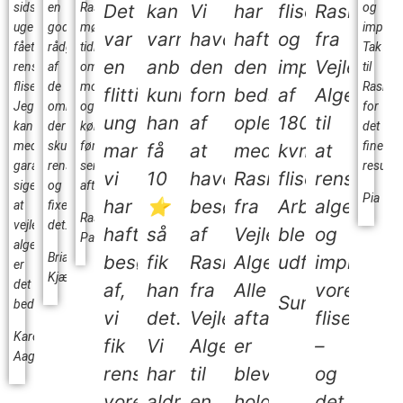
sidste
en
Rasmus
Det
kan
Vi
har
fliserens
Rasmus
og
uge
god
mødte
impræg
var
varmt
havde
haft
og
fra
fået
rådgivning
tidligt
Tak
en
anbefales..
den
den
imprægnering
Vejle
renset
af
om
til
fliser.
de
morgenen
Rasmu
flittig
kunne
fornøjelse
bedste
af
Algerens
Jeg
områder
og
for
ung
han
af
oplevelse
180
til
kan
der
kørte
det
med
skulle
først
fine
mand
få
at
med
kvm
at
garanti
renses
sent
resulta
vi
10
have
Rasmus
fliser.
rense,
sige
og
aften…
Pia
har
⭐
besøg
fra
Arbejdet
algebeha
at
fixede
Rasmus
vejle
det…
haft
så
af
Vejle
blev
og
Paulin
algerens
Brian
besøg
fik
Rasmus
Algerens.
udført…
imprægne
er
Kjær
det
af,
han
fra
Alle
vores
Sunflowers
bedste…
vi
det.
Vejle
aftaler
fliser
Karen
fik
Vi
Algerens
er
–
Aagård
renset
har
til
blevet
og
vores
aldrig…
en
holdt
det…