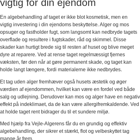
vigtig for din ejendom
En algebehandling af taget er ikke blot kosmetisk, men en
vigtig investering i din ejendoms beskyttelse. Alger og mos
opsuger og fastholder fugt, som langsomt kan nedbryde tagets
overflade og resultere i fugtskader, råd og skimmel. Disse
skader kan hurtigt brede sig til resten af huset og blive meget
dyre at reparere. Ved at rense taget regelmæssigt fjernes
væksten, før den når at gøre permanent skade, og taget kan
holde langt længere, fordi materialerne ikke nedbrydes.
Et tag uden alger fremhæver også husets æstetik og øger
værdien af ejendommen, hvilket kan være en fordel ved både
salg og udlejning. Derudover kan mos og alger have en negativ
effekt på indeklimaet, da de kan være allergifremkaldende. Ved
at holde taget rent bidrager du til et sundere miljø.
Med hjælp fra Vejle-Algerens får du en grundig og effektiv
algebehandling, der sikrer et stærkt, flot og velbeskyttet tag
mange år frem.