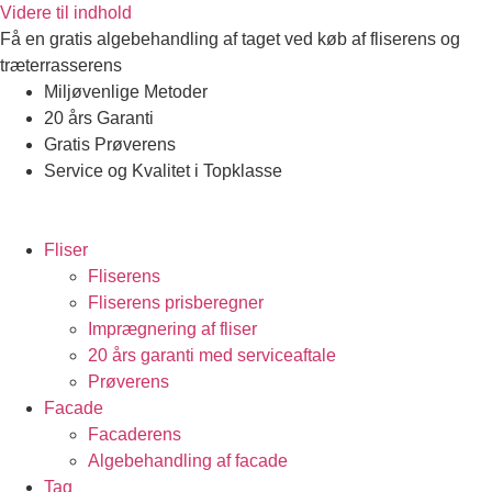
Videre til indhold
Få en gratis algebehandling af taget ved køb af fliserens og
træterrasserens
Miljøvenlige Metoder
20 års Garanti
Gratis Prøverens
Service og Kvalitet i Topklasse
4,9 ud af 5
Trustpilot
Fliser
Fliserens
Fliserens prisberegner
Imprægnering af fliser
20 års garanti med serviceaftale
Prøverens
Facade
Facaderens
Algebehandling af facade
Tag