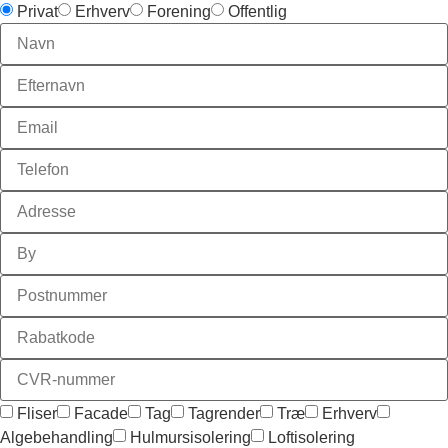
Privat
Erhverv
Forening
Offentlig
Fliser
Facade
Tag
Tagrender
Træ
Erhverv
Algebehandling
Hulmursisolering
Loftisolering