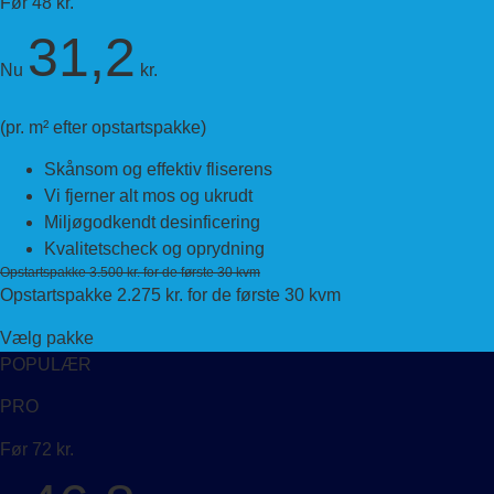
Før 48 kr.
31,2
Nu
kr.
(pr. m² efter opstartspakke)
Skånsom og effektiv fliserens
Vi fjerner alt mos og ukrudt
Miljøgodkendt desinficering
Kvalitetscheck og oprydning
Opstartspakke 3.500 kr. for de første 30 kvm
Opstartspakke 2.275 kr. for de første 30 kvm
Vælg pakke
POPULÆR
PRO
Før 72 kr.