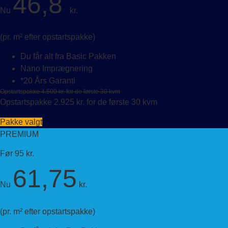
46,8
Nu
kr.
(pr. m² efter opstartspakke)
Du får alt fra Basic Pakken
Nano Imprægnering
*20 Års Garanti
Opstartspakke 4.500 kr. for de første 30 kvm
Opstartspakke 2.925 kr. for de første 30 kvm
Pakke valgt
PREMIUM
Før 95 kr.
61,75
Nu
kr.
(pr. m² efter opstartspakke)