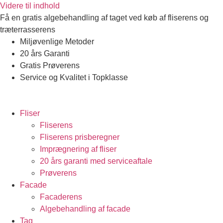
Videre til indhold
Få en gratis algebehandling af taget ved køb af fliserens og
træterrasserens
Miljøvenlige Metoder
20 års Garanti
Gratis Prøverens
Service og Kvalitet i Topklasse
4,9 ud af 5
Trustpilot
Fliser
Fliserens
Fliserens prisberegner
Imprægnering af fliser
20 års garanti med serviceaftale
Prøverens
Facade
Facaderens
Algebehandling af facade
Tag