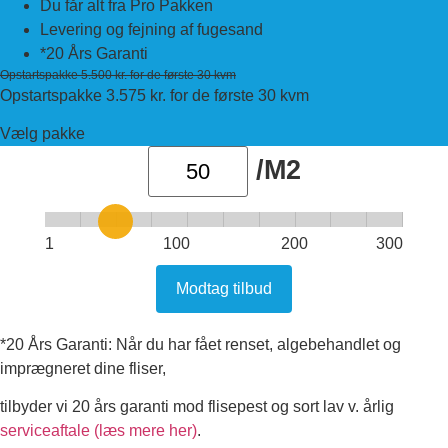
Du får alt fra Pro Pakken
Levering og fejning af fugesand
*20 Års Garanti
Opstartspakke 5.500 kr. for de første 30 kvm
Opstartspakke 3.575 kr. for de første 30 kvm
Vælg pakke
/M2
1
100
200
300
Modtag tilbud
*20 Års Garanti: Når du har fået renset, algebehandlet og
imprægneret dine fliser,
tilbyder vi 20 års garanti mod flisepest og sort lav v. årlig
serviceaftale (læs mere her)
.