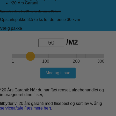
*20 Års Garanti
Opstartspakke 5.500 kr. for de første 30 kvm
Opstartspakke 3.575 kr. for de første 30 kvm
Vælg pakke
/M2
1
100
200
300
Modtag tilbud
*20 Års Garanti: Når du har fået renset, algebehandlet og
imprægneret dine fliser,
tilbyder vi 20 års garanti mod flisepest og sort lav v. årlig
serviceaftale (læs mere her)
.