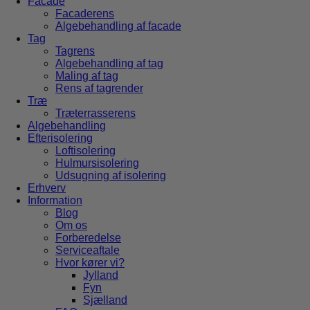
Facade
Facaderens
Algebehandling af facade
Tag
Tagrens
Algebehandling af tag
Maling af tag
Rens af tagrender
Træ
Træterrasserens
Algebehandling
Efterisolering
Loftisolering
Hulmursisolering
Udsugning af isolering
Erhverv
Information
Blog
Om os
Forberedelse
Serviceaftale
Hvor kører vi?
Jylland
Fyn
Sjælland