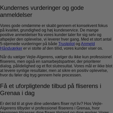
Kundernes vurderinger og gode
anmeldelser
Vores gode omdømme er skabt gennem et konsekvent fokus
på kvalitet, grundighed og høj kundeservice. De mange
positive anmeldelser fra vores kunder taler for sig selv og
afspejler den oplevelse, vi leverer hver gang. Med et stort antal
5-stjernede vurderinger på både
Trustpilot
og
Anmeld
Håndværker
er vi stolte af den tillid, vores kunder viser os.
Når du vælger Vejle-Algerens, vælger du ikke kun professionel
fliserens, men også en samarbejdspartner, der prioriterer
dialog, pålidelighed og et flot slutresultat. Vores mål er ikke blot
at levere synlige resultater, men at sikre en positiv oplevelse,
hvor du føler dig tryg gennem hele processen.
Få et uforpligtende tilbud på fliserens i
Grenaa i dag
Er det tid til at give dine udendørs fliser nyt liv? Hos Vejle-
Algerens tilbyder vi professionel fliserens i Grenaa, hvor
løsningen tilpasses dine flisers tilstand og dine ønsker. Vores