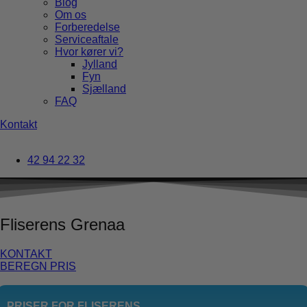
Blog
Om os
Forberedelse
Serviceaftale
Hvor kører vi?
Jylland
Fyn
Sjælland
FAQ
Kontakt
42 94 22 32
Fliserens Grenaa
KONTAKT
BEREGN PRIS
PRISER FOR FLISERENS