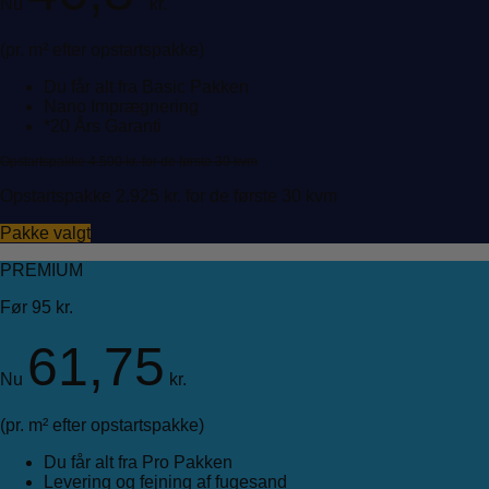
Nu
kr.
(pr. m² efter opstartspakke)
Du får alt fra Basic Pakken
Nano Imprægnering
*20 Års Garanti
Opstartspakke 4.500 kr. for de første 30 kvm
Opstartspakke 2.925 kr. for de første 30 kvm
Pakke valgt
PREMIUM
Før 95 kr.
61,75
Nu
kr.
(pr. m² efter opstartspakke)
Du får alt fra Pro Pakken
Levering og fejning af fugesand