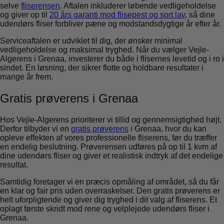
selve
fliserensen
. Aftalen inkluderer løbende vedligeholdelse
og giver op til
20 års garanti mod flisepest og sort lav
, så dine
udendørs fliser forbliver pæne og modstandsdygtige år efter år.
Serviceaftalen er udviklet til dig, der ønsker minimal
vedligeholdelse og maksimal tryghed. Når du vælger Vejle-
Algerens i Grenaa, investerer du både i flisernes levetid og i ro i
sindet. En løsning, der sikrer flotte og holdbare resultater i
mange år frem.
Gratis prøverens i Grenaa
Hos Vejle-Algerens prioriterer vi tillid og gennemsigtighed højt.
Derfor tilbyder vi en
gratis prøverens
i Grenaa, hvor du kan
opleve effekten af vores professionelle fliserens, før du træffer
en endelig beslutning. Prøverensen udføres på op til 1 kvm af
dine udendørs fliser og giver et realistisk indtryk af det endelige
resultat.
Samtidig foretager vi en præcis opmåling af området, så du får
en klar og fair pris uden overraskelser. Den gratis prøverens er
helt uforpligtende og giver dig tryghed i dit valg af fliserens. Et
oplagt første skridt mod rene og velplejede udendørs fliser i
Grenaa.