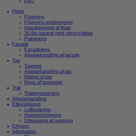
FAQ
Fliser
Fliserens
Fliserens prisberegner
Imprægnering af fliser
20 års garanti med serviceaftale
Prøverens
Facade
Facaderens
Algebehandling af facade
Tag
Tagrens
Algebehandling af tag
Maling af tag
Rens af tagrender
Træ
Træterrasserens
Algebehandling
Efterisolering
Loftisolering
Hulmursisolering
Udsugning af isolering
Erhverv
Information