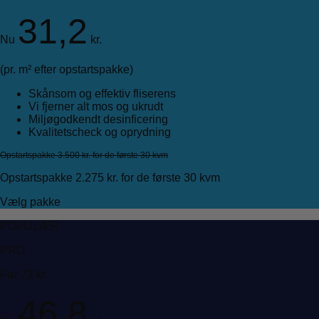
31,2
Nu
kr.
(pr. m² efter opstartspakke)
Skånsom og effektiv fliserens
Vi fjerner alt mos og ukrudt
Miljøgodkendt desinficering
Kvalitetscheck og oprydning
Opstartspakke 3.500 kr. for de første 30 kvm
Opstartspakke 2.275 kr. for de første 30 kvm
Vælg pakke
POPULÆR
PRO
Før 72 kr.
46,8