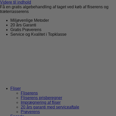
Videre til indhold
Få en gratis algebehandling af taget ved køb af fliserens og
træterrasserens
Miljøvenlige Metoder
20 års Garanti
Gratis Prøverens
Service og Kvalitet i Topklasse
4,9 ud af 5
Trustpilot
Fliser
Fliserens
Fliserens prisberegner
Imprægnering af fliser
20 års garanti med serviceaftale
Prøverens