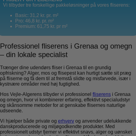
Vi tilbyder tre forskellige pakkeløsninger på vores fliserens:
Basic: 31,2 kr. pr. m²
Pro: 46,8 kr. pr. m²
Premium: 61,75 kr. pr m²
Professionel fliserens i Grenaa og omegn
– din lokale specialist
Trænger dine udendørs fliser i Grenaa til en grundig
opfriskning? Alger, mos og flisepest kan hurtigt sætte sit præg
på fliserne og få dem til at fremstå slidte og misfarvede, især i
kystnære områder med høj fugtighed.
Hos Vejle-Algerens tilbyder vi professionel
fliserens
i Grenaa
og omegn, hvor vi kombinerer erfaring, effektivt specialudstyr
og skånsomme metoder for at genskabe flisernes naturlige
udseende.
Vi hjælper både private og
erhverv
og anvender udelukkende
danskproducerede og miljøgodkendte produkter. Med
professionelt udstyr fjerner vi effektivt snavs, alger og uønsket