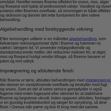
området. Herefter renses fliserne effektivt for snavs, mos, alger
og flisepest ved hjælp af professionelt udstyr. Vandtryk og dyser
justeres efter flisernes overflade, så rensningen er både effektiv
og skånsom og danner det rette fundament for den videre
behandling.
Algebehandling med forebyggende virkning
Efter rensningen udfører vi en målrettet
algebehandling
, som
bekæmper mikroorganismer dybt i fliserne og hæmmer ny
vækst i længere tid. Vi anvender miljøgodkendte og
danskproducerede midler, der reducerer risikoen for, at alger,
mos og flisepest hurtigt vender tilbage, så fliserne bevarer et
pænt og rent udtryk.
Imprægnering og afsluttende finish
Når fliserne er tørre, afsluttes behandlingen med
imprægnering
,
der danner en vandafvisende overflade og beskytter mod fugt
og snavs. Som en del af vores service genopfylder vi også
fugerne med enten fugesand eller stenmel for at stabilisere
fliserne og begrænse ukrudt. Inden opgaven afsluttes, foretager
vi en grundig kvalitetskontrol og sørger for oprydning, så dine
fliser i Grenaa står pæne og klar til brug med det samme.