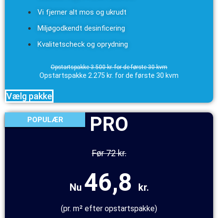
Vi fjerner alt mos og ukrudt
Miljøgodkendt desinficering
Kvalitetscheck og oprydning
Opstartspakke 3.500 kr. for de første 30 kvm
Opstartspakke 2.275 kr. for de første 30 kvm
Vælg pakke
PRO
POPULÆR
Før 72 kr.
46,8
Nu
kr.
(pr. m² efter opstartspakke)