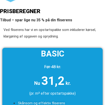
PRISBEREGNER
Tilbud – spar lige nu 35 % på din fliserens
Ved fliserens har vi en opstartspakke som inkluderer kørsel,
klargøring af opgaven og oprydning.
BASIC
Før 48 kr.
31,2
Nu
kr.
(pr. m² efter opstartspakke)
Skånsom og effektiv fliserens