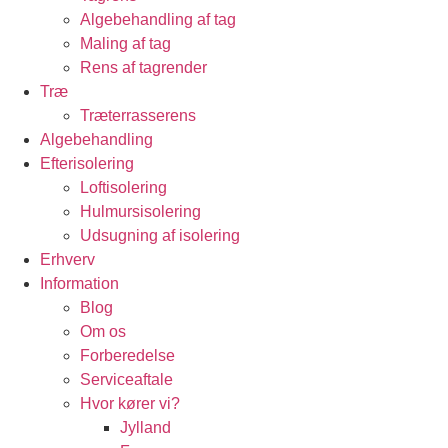
Algebehandling af tag
Maling af tag
Rens af tagrender
Træ
Træterrasserens
Algebehandling
Efterisolering
Loftisolering
Hulmursisolering
Udsugning af isolering
Erhverv
Information
Blog
Om os
Forberedelse
Serviceaftale
Hvor kører vi?
Jylland