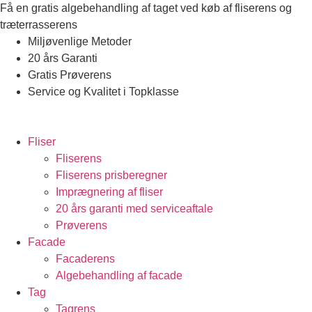
Videre
Få en gratis algebehandling af taget ved køb af fliserens og
til
træterrasserens
indhold
Miljøvenlige Metoder
20 års Garanti
Gratis Prøverens
Service og Kvalitet i Topklasse
4,9 ud af 5
Trustpilot
Fliser
Fliserens
Fliserens prisberegner
Imprægnering af fliser
20 års garanti med serviceaftale
Prøverens
Facade
Facaderens
Algebehandling af facade
Tag
Tagrens