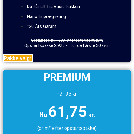
Du får alt fra Basic Pakken
Nano Imprægnering
*20 Års Garanti
Opstartspakke 4.500 kr. for de første 30 kvm
Opstartspakke 2.925 kr. for de første 30 kvm
Pakke valgt
PREMIUM
Før 95 kr.
61,75
Nu
kr.
(pr. m² efter opstartspakke)