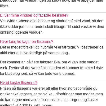
Derudover har vi erfaringen og know how, når vi arbejder med
fliser.
Bliver mine vinduer og facader beskidte?
Vi skylder løbene alle facader og vinduer af med vand, så der
ikke sidder jord eller andet skidt tilbage. Til sidst vasker vi dine
omkringliggende vinduer.
Hvor lang tid tager en fliserens?
Det er meget forskelligt, hvornår vi er færdige. Vi bestræber os
altid efter at blive færdige på samme dag.
Det kommer an på flere faktorer. Bla. om vi kan lede vandet
væk. Derfor vil det være fint, at inden vi kommer tømmer I riste
for blade og jord, så vi kan lede vand derned.
Hvad koster fliserens?
Prisen på fliserens varierer alt efter hvor stort et område du
ønsker skal renses, samt hvilke udfordringer man møder, men
du kan regne med at en fliserens inkl. imprægnering koster
mellem 5-12.000 kr. inkl. moms.