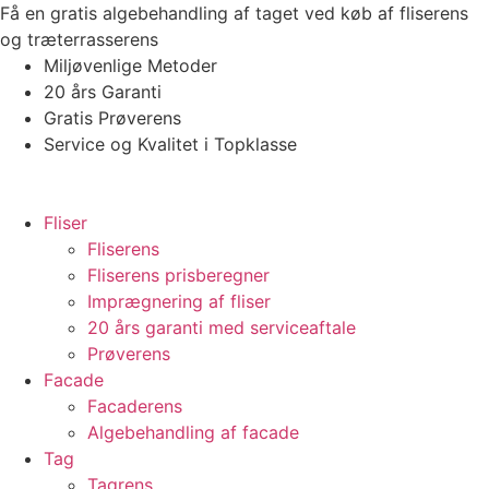
Videre
Få en gratis algebehandling af taget ved køb af fliserens
til
og træterrasserens
indhold
Miljøvenlige Metoder
20 års Garanti
Gratis Prøverens
Service og Kvalitet i Topklasse
4,9 ud af 5
Trustpilot
Fliser
Fliserens
Fliserens prisberegner
Imprægnering af fliser
20 års garanti med serviceaftale
Prøverens
Facade
Facaderens
Algebehandling af facade
Tag
Tagrens