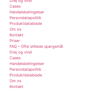
Drej og vind
Cases
Handelsbetingelser
Persondatapolitik
Produktdatablade
Om os
Kontakt
Priser
FAQ – Ofte stillede spørgsmål
Drej og vind
Cases
Handelsbetingelser
Persondatapolitik
Produktdatablade
Om os
Kontakt
Få tips, tricks og gode tilbud 💌
Tilmeld dig vores nyhedsbrev og få inspiration og eksklusive
tilbud direkte i din indbakke. Kun relevant indhold – aldrig spam.