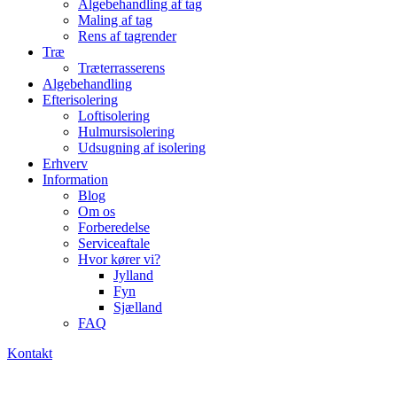
Algebehandling af tag
Maling af tag
Rens af tagrender
Træ
Træterrasserens
Algebehandling
Efterisolering
Loftisolering
Hulmursisolering
Udsugning af isolering
Erhverv
Information
Blog
Om os
Forberedelse
Serviceaftale
Hvor kører vi?
Jylland
Fyn
Sjælland
FAQ
Kontakt