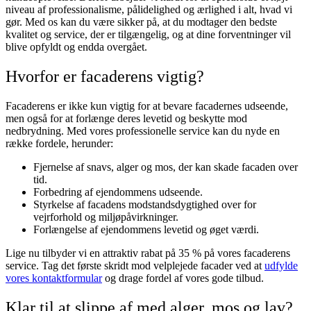
niveau af professionalisme, pålidelighed og ærlighed i alt, hvad vi
gør. Med os kan du være sikker på, at du modtager den bedste
kvalitet og service, der er tilgængelig, og at dine forventninger vil
blive opfyldt og endda overgået.
Hvorfor er facaderens vigtig?
Facaderens er ikke kun vigtig for at bevare facadernes udseende,
men også for at forlænge deres levetid og beskytte mod
nedbrydning. Med vores professionelle service kan du nyde en
række fordele, herunder:
Fjernelse af snavs, alger og mos, der kan skade facaden over
tid.
Forbedring af ejendommens udseende.
Styrkelse af facadens modstandsdygtighed over for
vejrforhold og miljøpåvirkninger.
Forlængelse af ejendommens levetid og øget værdi.
Lige nu tilbyder vi en attraktiv rabat på 35 % på vores facaderens
service. Tag det første skridt mod velplejede facader ved at
udfylde
vores kontaktformular
og drage fordel af vores gode tilbud.
Klar til at slippe af med alger, mos og lav?