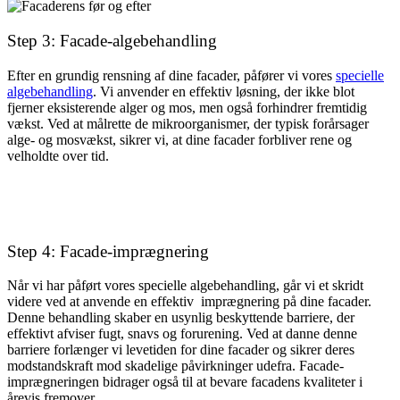
Step 3: Facade-algebehandling
Efter en grundig rensning af dine facader, påfører vi vores
specielle
algebehandling
. Vi anvender en effektiv løsning, der ikke blot
fjerner eksisterende alger og mos, men også forhindrer fremtidig
vækst. Ved at målrette de mikroorganismer, der typisk forårsager
alge- og mosvækst, sikrer vi, at dine facader forbliver rene og
velholdte over tid.
Step 4: Facade-imprægnering
Når vi har påført vores specielle algebehandling, går vi et skridt
videre ved at anvende en effektiv imprægnering på dine facader.
Denne behandling skaber en usynlig beskyttende barriere, der
effektivt afviser fugt, snavs og forurening. Ved at danne denne
barriere forlænger vi levetiden for dine facader og sikrer deres
modstandskraft mod skadelige påvirkninger udefra. Facade-
imprægneringen bidrager også til at bevare facadens kvaliteter i
årevis fremover.