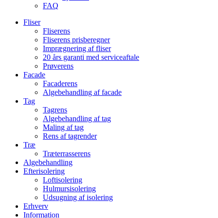
FAQ
Fliser
Fliserens
Fliserens prisberegner
Imprægnering af fliser
20 års garanti med serviceaftale
Prøverens
Facade
Facaderens
Algebehandling af facade
Tag
Tagrens
Algebehandling af tag
Maling af tag
Rens af tagrender
Træ
Træterrasserens
Algebehandling
Efterisolering
Loftisolering
Hulmursisolering
Udsugning af isolering
Erhverv
Information