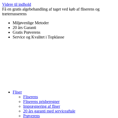
Videre til indhold
Få en gratis algebehandling af taget ved køb af fliserens og
træterrasserens
Miljøvenlige Metoder
20 års Garanti
Gratis Prøverens
Service og Kvalitet i Topklasse
4,9 ud af 5
Trustpilot
Fliser
Fliserens
Fliserens prisberegner
Imprægnering af fliser
20 års garanti med serviceaftale
Prøverens