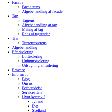
Facade
Facaderens
Algebehandling af facade
Tag
Tagrens
Algebehandling af tag
Maling af tag
Rens af tagrender
Træ
Træterrasserens
Algebehandling
Efterisolering
Loftisolering
Hulmursisolering
Udsugning af isolering
Erhverv
Information
Blog
Om os
Forberedelse
Serviceaftale
Hvor kører vi?
Jylland
Fyn
Sjælland