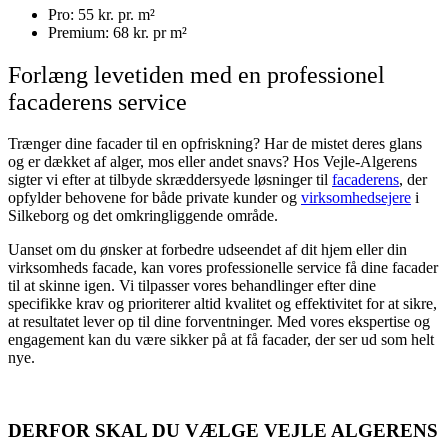
Pro: 55 kr. pr. m²
Premium: 68 kr. pr m²
Forlæng levetiden med en professionel
facaderens service
Trænger dine facader til en opfriskning? Har de mistet deres glans
og er dækket af alger, mos eller andet snavs? Hos Vejle-Algerens
sigter vi efter at tilbyde skræddersyede løsninger til
facaderens
, der
opfylder behovene for både private kunder og
virksomhedsejere
i
Silkeborg og det omkringliggende område.
Uanset om du ønsker at forbedre udseendet af dit hjem eller din
virksomheds facade, kan vores professionelle service få dine facader
til at skinne igen. Vi tilpasser vores behandlinger efter dine
specifikke krav og prioriterer altid kvalitet og effektivitet for at sikre,
at resultatet lever op til dine forventninger. Med vores ekspertise og
engagement kan du være sikker på at få facader, der ser ud som helt
nye.
DERFOR SKAL DU VÆLGE
VEJLE ALGERENS