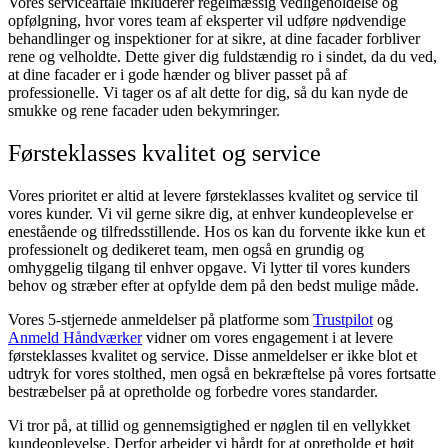
Vores serviceaftale inkluderer regelmæssig vedligeholdelse og
opfølgning, hvor vores team af eksperter vil udføre nødvendige
behandlinger og inspektioner for at sikre, at dine facader forbliver
rene og velholdte. Dette giver dig fuldstændig ro i sindet, da du ved,
at dine facader er i gode hænder og bliver passet på af
professionelle. Vi tager os af alt dette for dig, så du kan nyde de
smukke og rene facader uden bekymringer.
Førsteklasses kvalitet og service
Vores prioritet er altid at levere førsteklasses kvalitet og service til
vores kunder. Vi vil gerne sikre dig, at enhver kundeoplevelse er
enestående og tilfredsstillende. Hos os kan du forvente ikke kun et
professionelt og dedikeret team, men også en grundig og
omhyggelig tilgang til enhver opgave. Vi lytter til vores kunders
behov og stræber efter at opfylde dem på den bedst mulige måde.
Vores 5-stjernede anmeldelser på platforme som
Trustpilot
og
Anmeld Håndværker
vidner om vores engagement i at levere
førsteklasses kvalitet og service. Disse anmeldelser er ikke blot et
udtryk for vores stolthed, men også en bekræftelse på vores fortsatte
bestræbelser på at opretholde og forbedre vores standarder.
Vi tror på, at tillid og gennemsigtighed er nøglen til en vellykket
kundeoplevelse. Derfor arbejder vi hårdt for at opretholde et højt