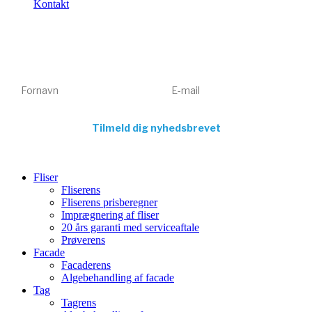
Kontakt
Få tips, tricks og gode tilbud 💌
Tilmeld dig vores nyhedsbrev og få inspiration og eksklusive
tilbud direkte i din indbakke. Kun relevant indhold – aldrig spam.
Fornavn
E-mail
Tilmeld dig nyhedsbrevet
Fliser
Fliserens
Fliserens prisberegner
Imprægnering af fliser
20 års garanti med serviceaftale
Prøverens
Facade
Facaderens
Algebehandling af facade
Tag
Tagrens