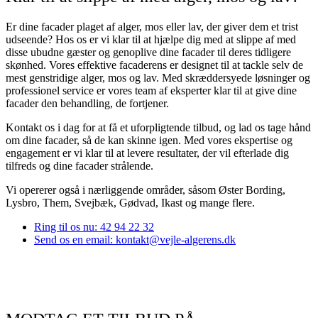
Er dine facader plaget af alger, mos eller lav, der giver dem et trist
udseende? Hos os er vi klar til at hjælpe dig med at slippe af med
disse ubudne gæster og genoplive dine facader til deres tidligere
skønhed. Vores effektive facaderens er designet til at tackle selv de
mest genstridige alger, mos og lav. Med skræddersyede løsninger og
professionel service er vores team af eksperter klar til at give dine
facader den behandling, de fortjener.
Kontakt os i dag for at få et uforpligtende tilbud, og lad os tage hånd
om dine facader, så de kan skinne igen. Med vores ekspertise og
engagement er vi klar til at levere resultater, der vil efterlade dig
tilfreds og dine facader strålende.
Vi opererer også i nærliggende områder, såsom Øster Bording,
Lysbro, Them, Svejbæk, Gødvad, Ikast og mange flere.
Ring til os nu: 42 94 22 32
Send os en email: kontakt@vejle-algerens.dk