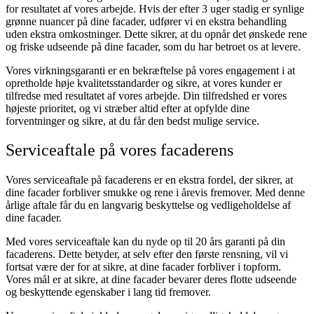
for resultatet af vores arbejde. Hvis der efter 3 uger stadig er synlige
grønne nuancer på dine facader, udfører vi en ekstra behandling
uden ekstra omkostninger. Dette sikrer, at du opnår det ønskede rene
og friske udseende på dine facader, som du har betroet os at levere.
Vores virkningsgaranti er en bekræftelse på vores engagement i at
opretholde høje kvalitetsstandarder og sikre, at vores kunder er
tilfredse med resultatet af vores arbejde. Din tilfredshed er vores
højeste prioritet, og vi stræber altid efter at opfylde dine
forventninger og sikre, at du får den bedst mulige service.
Serviceaftale på vores facaderens
Vores serviceaftale på facaderens er en ekstra fordel, der sikrer, at
dine facader forbliver smukke og rene i årevis fremover. Med denne
årlige aftale får du en langvarig beskyttelse og vedligeholdelse af
dine facader.
Med vores serviceaftale kan du nyde op til 20 års garanti på din
facaderens. Dette betyder, at selv efter den første rensning, vil vi
fortsat være der for at sikre, at dine facader forbliver i topform.
Vores mål er at sikre, at dine facader bevarer deres flotte udseende
og beskyttende egenskaber i lang tid fremover.