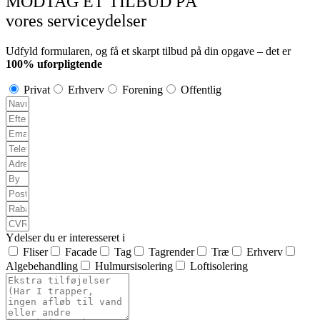
MODTAG ET TILBUD PÅ
vores serviceydelser
Udfyld formularen, og få et skarpt tilbud på din opgave – det er
100% uforpligtende
Privat
Erhverv
Forening
Offentlig
Ydelser du er interesseret i
Fliser
Facade
Tag
Tagrender
Træ
Erhverv
Algebehandling
Hulmursisolering
Loftisolering