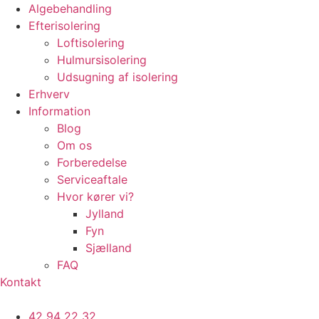
Algebehandling
Efterisolering
Loftisolering
Hulmursisolering
Udsugning af isolering
Erhverv
Information
Blog
Om os
Forberedelse
Serviceaftale
Hvor kører vi?
Jylland
Fyn
Sjælland
FAQ
Kontakt
42 94 22 32