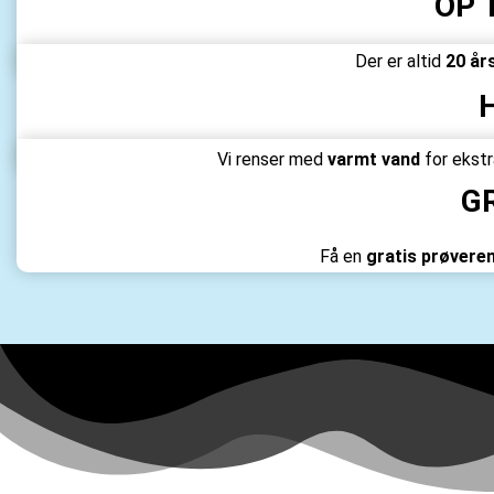
OP 
Der er altid
20 år
Vi renser med
varmt vand
for ekstr
G
Få en
gratis prøvere