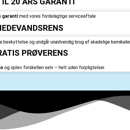
TIL 20 ÅRS GARANTI
s garanti
med vores fordelagtige serviceaftale
HEDEVANDSRENS
a beskyttelse og undgår unødvendig brug af skadelige kemikalier
RATIS PRØVERENS
ns
og oplev forskellen selv – helt uden forpligtelser.