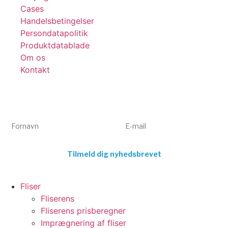
Cases
Handelsbetingelser
Persondatapolitik
Produktdatablade
Om os
Kontakt
Få tips, tricks og gode tilbud 💌
Tilmeld dig vores nyhedsbrev og få inspiration og eksklusive
tilbud direkte i din indbakke. Kun relevant indhold – aldrig spam.
Fornavn
E-mail
Tilmeld dig nyhedsbrevet
Fliser
Fliserens
Fliserens prisberegner
Imprægnering af fliser