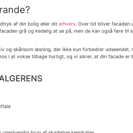
Brande?
tryk af din bolig eller dit
erhverv
. Over tid bliver facaden 
acaden grå og kedelig at se på, men de kan også føre til s
ktiv og skånsom løsning, der ikke kun forbedrer udseendet
os i at vokse tilbage hurtigt, og vi sikrer, at din facade e
 ALGERENS
ftale
 unødvendig brug af skadelige kemikalier.