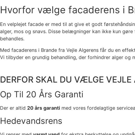
Hvorfor vælge facaderens i 
En velplejet facade er med til at give et godt førstehåndsind
alger, mos og snavs. Disse belægninger kan ikke kun gøre f
behandles.
Med facaderens i Brande fra Vejle Algerens får du en effe
Vi tilbyder en grundig behandling, der forhindrer alger og m
DERFOR SKAL DU VÆLGE
VEJLE
Op Til 20 Års Garanti
Der er altid
20 års garanti
med vores fordelagtige servicea
Hedevandsrens
Vi renser med
varmt vand
for ekstra beskyttelse og undgår