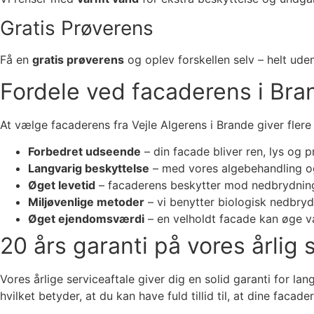
Gratis Prøverens
Få en
gratis prøverens
og oplev forskellen selv – helt uden
Fordele ved facaderens i Bra
At vælge facaderens fra Vejle Algerens i Brande giver flere
Forbedret udseende
– din facade bliver ren, lys og 
Langvarig beskyttelse
– med vores algebehandling og 
Øget levetid
– facaderens beskytter mod nedbrydning 
Miljøvenlige metoder
– vi benytter biologisk nedbry
Øget ejendomsværdi
– en velholdt facade kan øge væ
20 års garanti på vores årlig
Vores årlige serviceaftale giver dig en solid garanti for la
hvilket betyder, at du kan have fuld tillid til, at dine faca