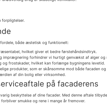
 forpligtelser.
nde
 fordele, både æstetisk og funktionelt:
præsentabel, hvilket giver et bedre førstehåndsindtryk.
imprægnering forhindrer vi hurtigt genvækst af alger og m
og frostskader, hvilket kan forlænge bygningens levetid.
delige produkter, som er skånsomme mod både facaden og m
rdien af din bolig eller virksomhed.
 serviceaftale på facaderens
ngvarig beskyttelse af dine facader. Med denne aftale tilbyde
der forbliver smukke og rene i mange år fremover.