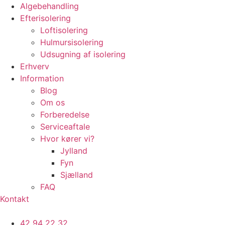
Algebehandling
Efterisolering
Loftisolering
Hulmursisolering
Udsugning af isolering
Erhverv
Information
Blog
Om os
Forberedelse
Serviceaftale
Hvor kører vi?
Jylland
Fyn
Sjælland
FAQ
Kontakt
42 94 22 32