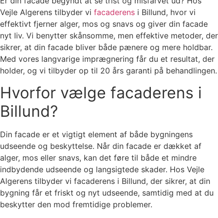
Er din facade begyndt at se trist og misfarvet ud? Hos
Vejle Algerens tilbyder vi
facaderens
i Billund, hvor vi
effektivt fjerner alger, mos og snavs og giver din facade
nyt liv. Vi benytter skånsomme, men effektive metoder, der
sikrer, at din facade bliver både pænere og mere holdbar.
Med vores langvarige imprægnering får du et resultat, der
holder, og vi tilbyder op til 20 års garanti på behandlingen.
Hvorfor vælge facaderens i
Billund?
Din facade er et vigtigt element af både bygningens
udseende og beskyttelse. Når din facade er dækket af
alger, mos eller snavs, kan det føre til både et mindre
indbydende udseende og langsigtede skader. Hos Vejle
Algerens tilbyder vi facaderens i Billund, der sikrer, at din
bygning får et friskt og nyt udseende, samtidig med at du
beskytter den mod fremtidige problemer.