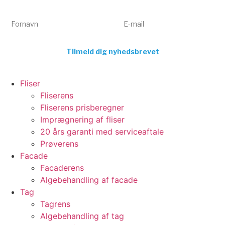
tilbud direkte i din indbakke. Kun relevant indhold – aldrig spam.
Fornavn
E-mail
Tilmeld dig nyhedsbrevet
Fliser
Fliserens
Fliserens prisberegner
Imprægnering af fliser
20 års garanti med serviceaftale
Prøverens
Facade
Facaderens
Algebehandling af facade
Tag
Tagrens
Algebehandling af tag