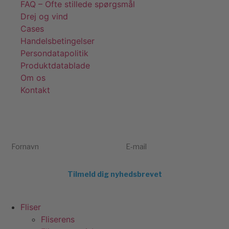
FAQ – Ofte stillede spørgsmål
Drej og vind
Cases
Handelsbetingelser
Persondatapolitik
Produktdatablade
Om os
Kontakt
Få tips, tricks og gode tilbud 💌
Tilmeld dig vores nyhedsbrev og få inspiration og eksklusive
tilbud direkte i din indbakke. Kun relevant indhold – aldrig spam.
Fornavn
E-mail
Tilmeld dig nyhedsbrevet
Fliser
Fliserens