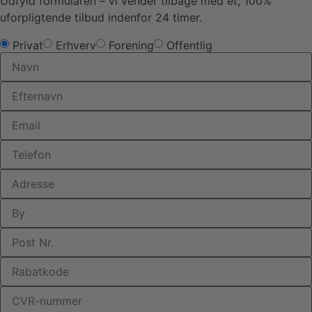
Udfyld formularen – vi vender tilbage med et, 100%
uforpligtende tilbud indenfor 24 timer.
Privat
Erhverv
Forening
Offentlig