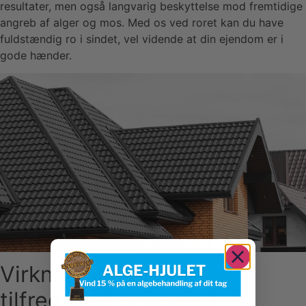
resultater, men også langvarig beskyttelse mod fremtidige
angreb af alger og mos. Med os ved roret kan du have
fuldstændig ro i sindet, vel vidende at din ejendom er i
gode hænder.
Virkningsgaranti: Din
tilfredshed er vores 1.