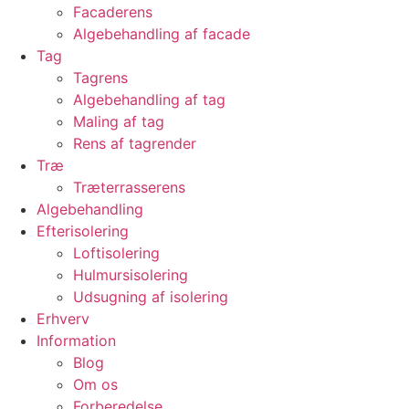
Facaderens
Algebehandling af facade
Tag
Tagrens
Algebehandling af tag
Maling af tag
Rens af tagrender
Træ
Træterrasserens
Algebehandling
Efterisolering
Loftisolering
Hulmursisolering
Udsugning af isolering
Erhverv
Information
Blog
Om os
Forberedelse