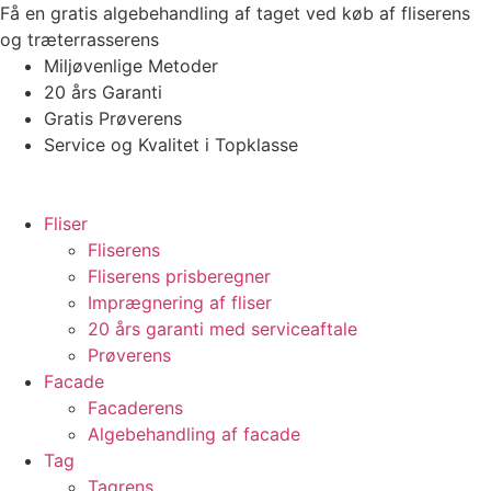
Videre
Få en gratis algebehandling af taget ved køb af fliserens
til
og træterrasserens
indhold
Miljøvenlige Metoder
20 års Garanti
Gratis Prøverens
Service og Kvalitet i Topklasse
4,9 ud af 5
Trustpilot
Fliser
Fliserens
Fliserens prisberegner
Imprægnering af fliser
20 års garanti med serviceaftale
Prøverens
Facade
Facaderens
Algebehandling af facade
Tag
Tagrens