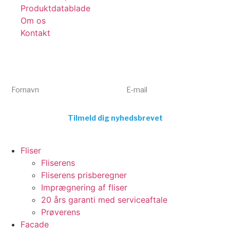
Produktdatablade
Om os
Kontakt
Få tips, tricks og gode tilbud 💌
Tilmeld dig vores nyhedsbrev og få inspiration og eksklusive
tilbud direkte i din indbakke. Kun relevant indhold – aldrig spam.
Fornavn
E-mail
Tilmeld dig nyhedsbrevet
Fliser
Fliserens
Fliserens prisberegner
Imprægnering af fliser
20 års garanti med serviceaftale
Prøverens
Facade