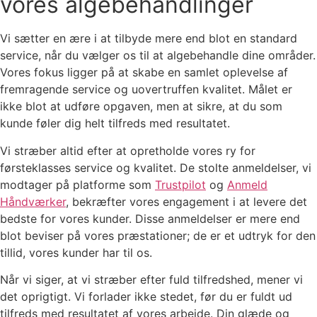
vores algebehandlinger
Vi sætter en ære i at tilbyde mere end blot en standard
service, når du vælger os til at algebehandle dine områder.
Vores fokus ligger på at skabe en samlet oplevelse af
fremragende service og uovertruffen kvalitet. Målet er
ikke blot at udføre opgaven, men at sikre, at du som
kunde føler dig helt tilfreds med resultatet.
Vi stræber altid efter at opretholde vores ry for
førsteklasses service og kvalitet. De stolte anmeldelser, vi
modtager på platforme som
Trustpilot
og
Anmeld
Håndværker
, bekræfter vores engagement i at levere det
bedste for vores kunder. Disse anmeldelser er mere end
blot beviser på vores præstationer; de er et udtryk for den
tillid, vores kunder har til os.
Når vi siger, at vi stræber efter fuld tilfredshed, mener vi
det oprigtigt. Vi forlader ikke stedet, før du er fuldt ud
tilfreds med resultatet af vores arbejde. Din glæde og