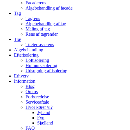
Facaderens
Algebehandling af facade
Tag
Tagrens
Algebehandling af tag
Maling af tag
Rens af tagrender
Træ
Træterrasserens
Algebehandling
Efterisolering
Loftisolering
Hulmursisolering
Udsugning af isolering
Erhverv
Information
Blog
Om os
Forberedelse
Serviceaftale
Hvor kører vi?
Jylland
Fyn
Sjælland
FAQ