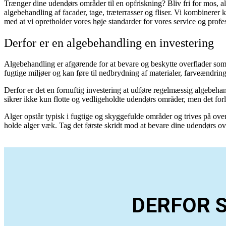
Trænger dine udendørs områder til en opfriskning? Bliv fri for mos, a
algebehandling af facader, tage, træterrasser og fliser. Vi kombinerer 
med at vi opretholder vores høje standarder for vores service og pro
Derfor er en algebehandling en investering
Algebehandling er afgørende for at bevare og beskytte overflader so
fugtige miljøer og kan føre til nedbrydning af materialer, farveændring
Derfor er det en fornuftig investering at udføre regelmæssig algebehan
sikrer ikke kun flotte og vedligeholdte udendørs områder, men det for
Alger opstår typisk i fugtige og skyggefulde områder og trives på over
holde alger væk. Tag det første skridt mod at bevare dine udendørs ove
DERFOR 