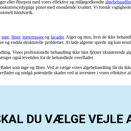
lger eller flisepest med vores effektive og miljøgodkendte
algebehandlin
konkurrencedygtige priser med enestående kvalitet. Vi forstår vigtigheden
fessionelt håndværk.
m
tage
,
fliser
,
træterrasser
og
facader
. Alger og mos, hvis de ikke behandl
er og endda strukturelle problemer. At lade algerne sprede sig kan result
dling. Vores professionelle behandling ikke blot fjerner eksisterende al
længer også levetiden for de behandlede overflader.
flader som tage og fliser. Ved at vælge vores algebehandling får du ikke
rflader og undgå potentielle skader ved at investere i vores effektive 
SKAL DU VÆLGE
VEJLE 