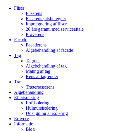
Fliser
Fliserens
Fliserens prisberegner
Imprægnering af fliser
20 års garanti med serviceaftale
Prøverens
Facade
Facaderens
Algebehandling af facade
Tag
Tagrens
Algebehandling af tag
Maling af tag
Rens af tagrender
Træ
Træterrasserens
Algebehandling
Efterisolering
Loftisolering
Hulmursisolering
Udsugning af isolering
Erhverv
Information
Blog