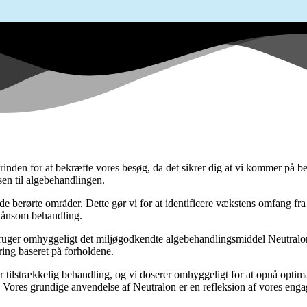
rinden for at bekræfte vores besøg, da det sikrer dig at vi kommer på b
dsen til algebehandlingen.
 de berørte områder. Dette gør vi for at identificere vækstens omfang f
 skånsom behandling.
ruger omhyggeligt det miljøgodkendte algebehandlingsmiddel Neutralon,
ring baseret på forholdene.
 tilstrækkelig behandling, og vi doserer omhyggeligt for at opnå optimal
. Vores grundige anvendelse af Neutralon er en refleksion af vores enga