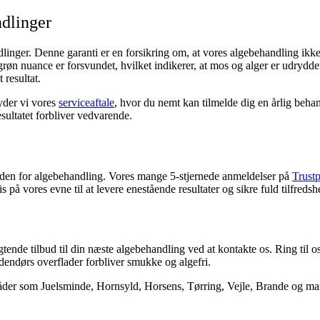
ndlinger
linger. Denne garanti er en forsikring om, at vores algebehandling ikke 
 grøn nuance er forsvundet, hvilket indikerer, at mos og alger er udrydd
 resultat.
byder vi vores
serviceaftale
, hvor du nemt kan tilmelde dig en årlig behan
esultatet forbliver vedvarende.
inden for algebehandling. Vores mange 5-stjernede anmeldelser på
Trustp
s på vores evne til at levere enestående resultater og sikre fuld tilfreds
gtende tilbud til din næste algebehandling ved at kontakte os. Ring til 
 udendørs overflader forbliver smukke og algefri.
åder som Juelsminde, Hornsyld, Horsens, Tørring, Vejle, Brande og m