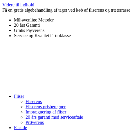
Videre til indhold
Få en gratis algebehandling af taget ved køb af fliserens og træterrass
Miljøvenlige Metoder
20 års Garanti
Gratis Prøverens
Service og Kvalitet i Topklasse
4,9 ud af 5
Trustpilot
Fliser
Fliserens
Fliserens prisberegner
Imprægnering af fliser
20 års garanti med serviceaftale
Prøverens
Facade