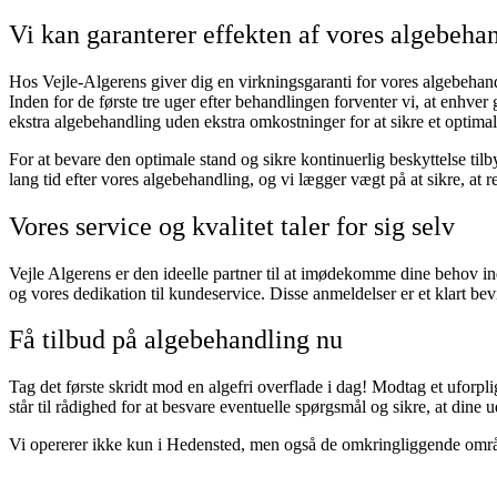
Vi kan garanterer effekten af vores algebeha
Hos Vejle-Algerens giver dig en virkningsgaranti for vores algebehand
Inden for de første tre uger efter behandlingen forventer vi, at enhver
ekstra algebehandling uden ekstra omkostninger for at sikre et optimalt
For at bevare den optimale stand og sikre kontinuerlig beskyttelse til
lang tid efter vores algebehandling, og vi lægger vægt på at sikre, at r
Vores service og kvalitet taler for sig selv
Vejle Algerens er den ideelle partner til at imødekomme dine behov 
og vores dedikation til kundeservice. Disse anmeldelser er et klart bevi
Få tilbud på algebehandling nu
Tag det første skridt mod en algefri overflade i dag! Modtag et uforpli
står til rådighed for at besvare eventuelle spørgsmål og sikre, at dine
Vi opererer ikke kun i Hedensted, men også de omkringliggende omr