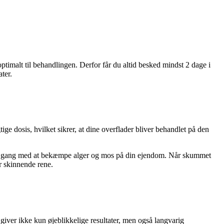
optimalt til behandlingen. Derfor får du altid besked mindst 2 dage i
ater.
ge dosis, hvilket sikrer, at dine overflader bliver behandlet på den
 er i gang med at bekæmpe alger og mos på din ejendom. Når skummet
er skinnende rene.
giver ikke kun øjeblikkelige resultater, men også langvarig