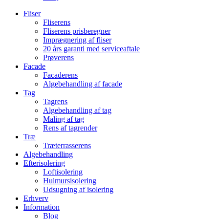
Fliser
Fliserens
Fliserens prisberegner
Imprægnering af fliser
20 års garanti med serviceaftale
Prøverens
Facade
Facaderens
Algebehandling af facade
Tag
Tagrens
Algebehandling af tag
Maling af tag
Rens af tagrender
Træ
Træterrasserens
Algebehandling
Efterisolering
Loftisolering
Hulmursisolering
Udsugning af isolering
Erhverv
Information
Blog