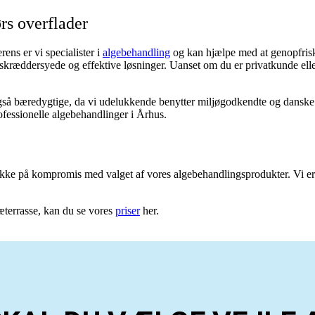
rs overflader
ns er vi specialister i
algebehandling
og kan hjælpe med at genopfris
re skræddersyede og effektive løsninger. Uanset om du er privatkunde ell
å bæredygtige, da vi udelukkende benytter miljøgodkendte og danske pro
fessionelle algebehandlinger i Århus.
r ikke på kompromis med valget af vores algebehandlingsprodukter. Vi e
ræterrasse, kan du se vores
priser
her.