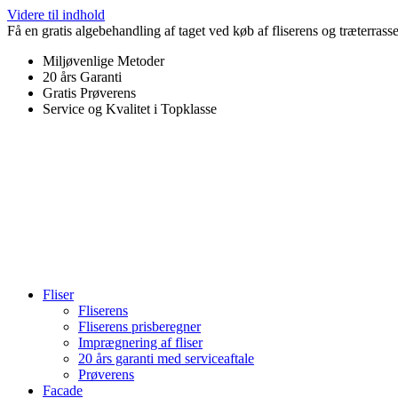
Videre til indhold
Få en gratis algebehandling af taget ved køb af fliserens og træterrass
Miljøvenlige Metoder
20 års Garanti
Gratis Prøverens
Service og Kvalitet i Topklasse
4,9 ud af 5
Trustpilot
Fliser
Fliserens
Fliserens prisberegner
Imprægnering af fliser
20 års garanti med serviceaftale
Prøverens
Facade