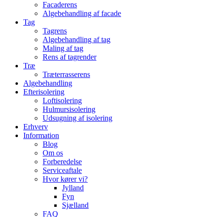
Facaderens
Algebehandling af facade
Tag
Tagrens
Algebehandling af tag
Maling af tag
Rens af tagrender
Træ
Træterrasserens
Algebehandling
Efterisolering
Loftisolering
Hulmursisolering
Udsugning af isolering
Erhverv
Information
Blog
Om os
Forberedelse
Serviceaftale
Hvor kører vi?
Jylland
Fyn
Sjælland
FAQ