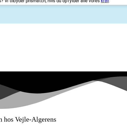
s? Vi tilbyder prismatch, hvis du opfylder alle vores
krav
.
n hos Vejle-Algerens