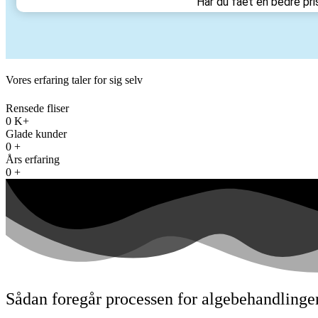
Har du fået en bedre pri
Vores erfaring taler for sig selv
Rensede fliser
0
K+
Glade kunder
0
+
Års erfaring
0
+
Sådan foregår processen for algebehandlinge