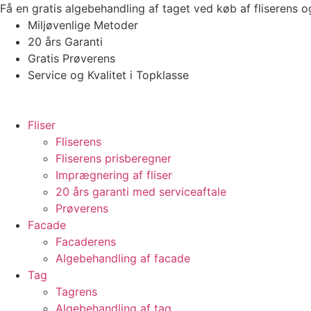
Videre
Få en gratis algebehandling af taget ved køb af fliserens 
til
Miljøvenlige Metoder
indhold
20 års Garanti
Gratis Prøverens
Service og Kvalitet i Topklasse
4,9 ud af 5
Trustpilot
Fliser
Fliserens
Fliserens prisberegner
Imprægnering af fliser
20 års garanti med serviceaftale
Prøverens
Facade
Facaderens
Algebehandling af facade
Tag
Tagrens
Algebehandling af tag