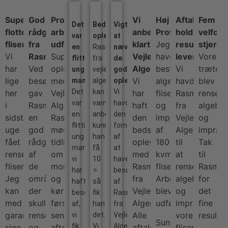
Super
God
Professionelt
Vi
Høj
Aftaler
Fem
Det
Bedste
Vigtigt
flotte
rådgivning
arbejde
anbefaler
Professionalisme
holdes,
velfort
var
oplevelse
at
fliser
fra
udført
klart
Jeg
resultater
stjerne
en
Rasmus
nævne
Vi
Rasmus
Super
Vejle
havde
leveres!
Vores
flittig
fra
de
har
Ved
oplevelse
Algerens
bestilt
Vi
træterr
ung
vejle-
gode
lige
besøget
med
Vi
algerens,
havde
blev
mand
algerens
oplevelser
Det
kan
Vi
her
gav
Vejle
har
fliserens
Rasmus
renset,
var
varmt
havde
i
Rasmus
Algerens.
haft
og
fra
algebeh
en
anbefales..
den
sidste
en
Rasmus
den
imprægnering
Vejle
og
flittig
kunne
fornøjelse
uge
god
mødte
bedste
af
Algerens
impræg
ung
han
af
fået
rådgivning
tidligt
oplevelse
180
til
Tak
mand
få
at
renset
af
om
med
kvm
at
til
vi
10
have
fliser.
de
morgenen
Rasmus
fliser.
rense,
Rasmu
har
⭐
besøg
Jeg
områder
og
fra
Arbejdet
algebehandle
for
haft
så
af
kan
der
kørte
Vejle
blev
og
det
besøg
fik
Rasmus
med
skulle
først
Algerens.
udført…
imprægnere
fine
af,
han
fra
garanti
renses
sent
Alle
vores
resulta
vi
det.
Vejle
Sunflowers
fik
Vi
Algerens
sige
og
aften…
aftaler
fliser