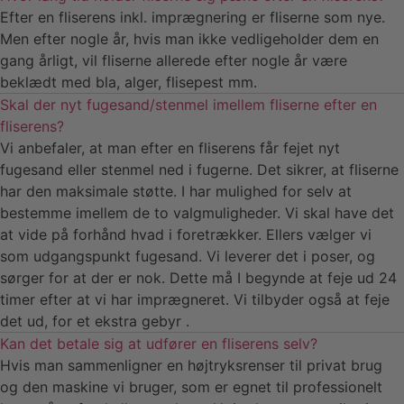
Efter en fliserens inkl. imprægnering er fliserne som nye.
Men efter nogle år, hvis man ikke vedligeholder dem en
gang årligt, vil fliserne allerede efter nogle år være
beklædt med bla, alger, flisepest mm.
Skal der nyt fugesand/stenmel imellem fliserne efter en
fliserens?
Vi anbefaler, at man efter en fliserens får fejet nyt
fugesand eller stenmel ned i fugerne. Det sikrer, at fliserne
har den maksimale støtte. I har mulighed for selv at
bestemme imellem de to valgmuligheder. Vi skal have det
at vide på forhånd hvad i foretrækker. Ellers vælger vi
som udgangspunkt fugesand. Vi leverer det i poser, og
sørger for at der er nok. Dette må I begynde at feje ud 24
timer efter at vi har imprægneret. Vi tilbyder også at feje
det ud, for et ekstra gebyr .
Kan det betale sig at udfører en fliserens selv?
Hvis man sammenligner en højtryksrenser til privat brug
og den maskine vi bruger, som er egnet til professionelt