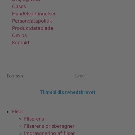
Cases
Handelsbetingelser
Persondatapolitik
Produktdatablade
Om os
Kontakt
Få tips, tricks og gode tilbud 💌
Tilmeld dig vores nyhedsbrev og få inspiration og eksklusive
tilbud direkte i din indbakke. Kun relevant indhold – aldrig spam.
Fornavn
E-mail
Tilmeld dig nyhedsbrevet
Fliser
Fliserens
Fliserens prisberegner
Imprægnering af fliser