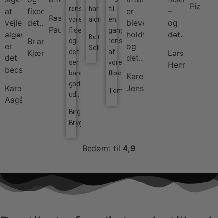
Pia
renset
har
til
at
fixede
er
–
Rasmus
vores
aldrig…
en
vejle
det…
blevet
og
Paulin
fliser
gang
algerens
holdt
det…
Bettina
Brian
og
rens
er
og
Sell
det
af
Kjær
Lars
det
det…
ser
vores
Henriksen
bedste…
bare
fliser…
Karen
godt
Karen
Jensen
Tommy
ud…
Aagård
Birgitte
Brygmann
Bedømt til
4,9