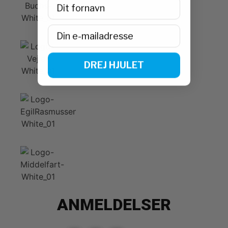
First Name
Email
DREJ HJULET
ANMELDELSER