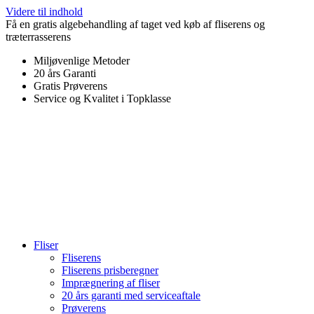
Videre til indhold
Få en gratis algebehandling af taget ved køb af fliserens og
træterrasserens
Miljøvenlige Metoder
20 års Garanti
Gratis Prøverens
Service og Kvalitet i Topklasse
4,9 ud af 5
Trustpilot
Fliser
Fliserens
Fliserens prisberegner
Imprægnering af fliser
20 års garanti med serviceaftale
Prøverens