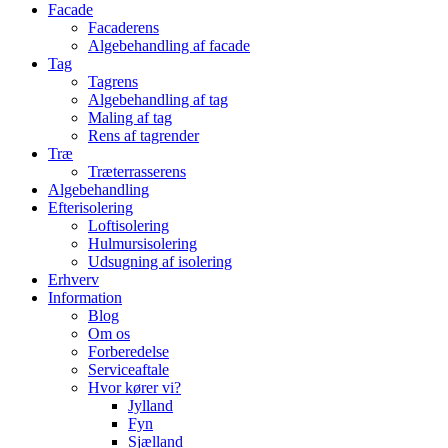
Facade
Facaderens
Algebehandling af facade
Tag
Tagrens
Algebehandling af tag
Maling af tag
Rens af tagrender
Træ
Træterrasserens
Algebehandling
Efterisolering
Loftisolering
Hulmursisolering
Udsugning af isolering
Erhverv
Information
Blog
Om os
Forberedelse
Serviceaftale
Hvor kører vi?
Jylland
Fyn
Sjælland