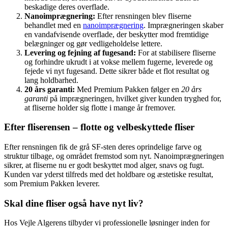
beskadige deres overflade.
Nanoimprægnering:
Efter rensningen blev fliserne
behandlet med en
nanoimprægnering
. Imprægneringen skaber
en vandafvisende overflade, der beskytter mod fremtidige
belægninger og gør vedligeholdelse lettere.
Levering og fejning af fugesand:
For at stabilisere fliserne
og forhindre ukrudt i at vokse mellem fugerne, leverede og
fejede vi nyt fugesand. Dette sikrer både et flot resultat og
lang holdbarhed.
20 års garanti:
Med Premium Pakken følger en
20 års
garanti
på imprægneringen, hvilket giver kunden tryghed for,
at fliserne holder sig flotte i mange år fremover.
Efter fliserensen – flotte og velbeskyttede fliser
Efter rensningen fik de grå SF-sten deres oprindelige farve og
struktur tilbage, og området fremstod som nyt. Nanoimprægneringen
sikrer, at fliserne nu er godt beskyttet mod alger, snavs og fugt.
Kunden var yderst tilfreds med det holdbare og æstetiske resultat,
som Premium Pakken leverer.
Skal dine fliser også have nyt liv?
Hos Vejle Algerens tilbyder vi professionelle løsninger inden for