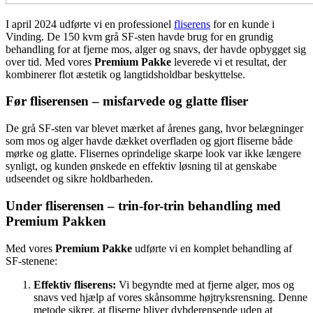
I april 2024 udførte vi en professionel
fliserens
for en kunde i
Vinding. De 150 kvm grå SF-sten havde brug for en grundig
behandling for at fjerne mos, alger og snavs, der havde opbygget sig
over tid. Med vores
Premium Pakke
leverede vi et resultat, der
kombinerer flot æstetik og langtidsholdbar beskyttelse.
Før fliserensen – misfarvede og glatte fliser
De grå SF-sten var blevet mærket af årenes gang, hvor belægninger
som mos og alger havde dækket overfladen og gjort fliserne både
mørke og glatte. Flisernes oprindelige skarpe look var ikke længere
synligt, og kunden ønskede en effektiv løsning til at genskabe
udseendet og sikre holdbarheden.
Under fliserensen – trin-for-trin behandling med
Premium Pakken
Med vores
Premium Pakke
udførte vi en komplet behandling af
SF-stenene:
Effektiv fliserens:
Vi begyndte med at fjerne alger, mos og
snavs ved hjælp af vores skånsomme højtryksrensning. Denne
metode sikrer, at fliserne bliver dybderensende uden at