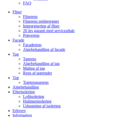
FAQ
Fliser
Fliserens
Fliserens prisberegner
Imprægnering af fliser
20 års garanti med serviceaftale
Prøverens
Facade
Facaderens
Algebehandling af facade
Tag
Tagrens
Algebehandling af tag
Maling af tag
Rens af tagrender
Træ
Træterrasserens
Algebehandling
Efterisolering
Loftisolering
Hulmursisolering
Udsugning af isolering
Erhverv
Information