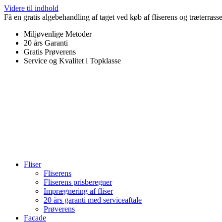
Videre til indhold
Få en gratis algebehandling af taget ved køb af fliserens og træterrass
Miljøvenlige Metoder
20 års Garanti
Gratis Prøverens
Service og Kvalitet i Topklasse
4,9 ud af 5
Trustpilot
Fliser
Fliserens
Fliserens prisberegner
Imprægnering af fliser
20 års garanti med serviceaftale
Prøverens
Facade