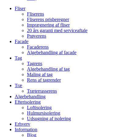
Fliser
Fliserens
Fliserens prisberegner
Imprægnering af fliser
20 års garanti med serviceaftale
Prøverens
Facade
Facaderens
Algebehandling af facade
Tag
Tagrens
Algebehandling af tag
Maling af tag
Rens af tagrender
Træ
Træterrasserens
Algebehandling
Efterisolering
Loftisolering
Hulmursisolering
Udsugning af isolering
Erhverv
Information
Blog