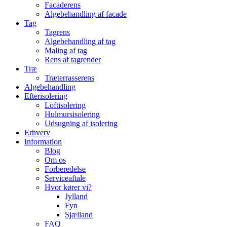
Facaderens
Algebehandling af facade
Tag
Tagrens
Algebehandling af tag
Maling af tag
Rens af tagrender
Træ
Træterrasserens
Algebehandling
Efterisolering
Loftisolering
Hulmursisolering
Udsugning af isolering
Erhverv
Information
Blog
Om os
Forberedelse
Serviceaftale
Hvor kører vi?
Jylland
Fyn
Sjælland
FAQ