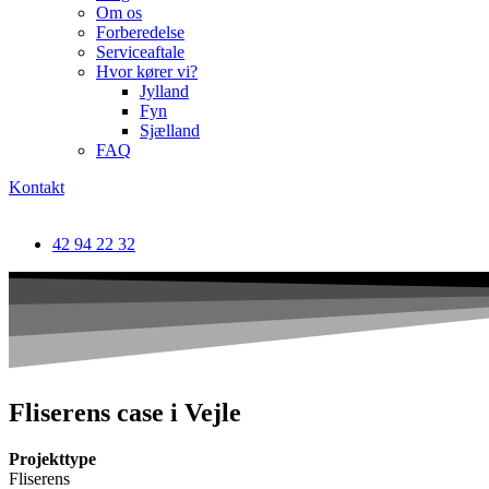
Om os
Forberedelse
Serviceaftale
Hvor kører vi?
Jylland
Fyn
Sjælland
FAQ
Kontakt
42 94 22 32
Fliserens case i Vejle
Projekttype
Fliserens