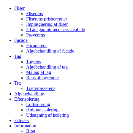
Fliser
Fliserens
Fliserens prisberegner
Imprægnering af fliser
20 års garanti med serviceaftale
Prøverens
Facade
Facaderens
Algebehandling af facade
Tag
Tagrens
Algebehandling af tag
Maling af tag
Rens af tagrender
Træ
Træterrasserens
Algebehandling
Efterisolering
Loftisolering
Hulmursisolering
Udsugning af isolering
Erhverv
Information
Blog