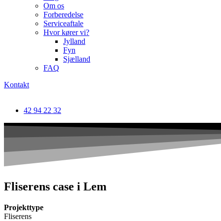
Om os
Forberedelse
Serviceaftale
Hvor kører vi?
Jylland
Fyn
Sjælland
FAQ
Kontakt
42 94 22 32
Fliserens case i Lem
Projekttype
Fliserens