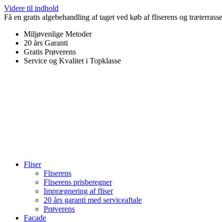
Videre til indhold
Få en gratis algebehandling af taget ved køb af fliserens og træterrass
Miljøvenlige Metoder
20 års Garanti
Gratis Prøverens
Service og Kvalitet i Topklasse
4,9 ud af 5
Trustpilot
Fliser
Fliserens
Fliserens prisberegner
Imprægnering af fliser
20 års garanti med serviceaftale
Prøverens
Facade