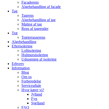
Facaderens
Algebehandling af facade
Tag
Tagrens
Algebehandling af tag
Maling af tag
Rens af tagrender
Træ
Træterrasserens
Algebehandling
Efterisolering
Loftisolering
Hulmursisolering
Udsugning af isolering
Erhverv
Information
Blog
Om os
Forberedelse
Serviceaftale
Hvor kører vi?
Jylland
Fyn
Sjælland
FAQ