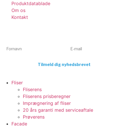
Produktdatablade
Om os
Kontakt
Få tips, tricks og gode tilbud 💌
Tilmeld dig vores nyhedsbrev og få inspiration og eksklusive
tilbud direkte i din indbakke. Kun relevant indhold – aldrig spam.
Fornavn
E-mail
Tilmeld dig nyhedsbrevet
Fliser
Fliserens
Fliserens prisberegner
Imprægnering af fliser
20 års garanti med serviceaftale
Prøverens
Facade