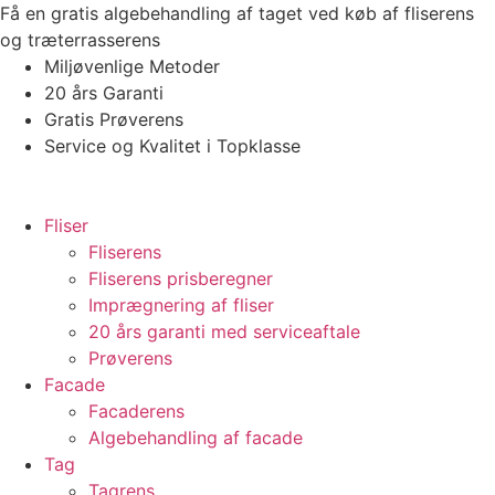
Videre
Få en gratis algebehandling af taget ved køb af fliserens
til
og træterrasserens
indhold
Miljøvenlige Metoder
20 års Garanti
Gratis Prøverens
Service og Kvalitet i Topklasse
4,9 ud af 5
Trustpilot
Fliser
Fliserens
Fliserens prisberegner
Imprægnering af fliser
20 års garanti med serviceaftale
Prøverens
Facade
Facaderens
Algebehandling af facade
Tag
Tagrens