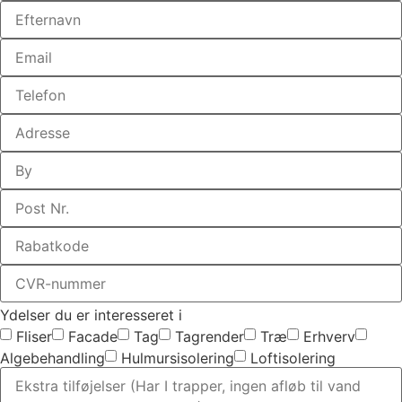
Ydelser du er interesseret i
Fliser
Facade
Tag
Tagrender
Træ
Erhverv
Algebehandling
Hulmursisolering
Loftisolering